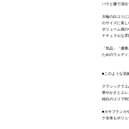
バラと蘭で演出
大輪の白ユリに
のサイズに美し
ボリューム感の
ナチュラルな雰
「気品」「優雅
ためのウェディ
■このような花
クラシックで上
華やかさとエレ
純白のユリで特
■カサブランカ
ケ全体もボリュ