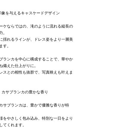
印象を与えるキャスケードデザイン
ーケならではの、滝のように流れる縦長の
力。
に揺れるラインが、ドレス姿をより一層美
ます。
ブランカを中心に構成することで、華やか
ね備えた仕上がりに。
レスとの相性も抜群で、写真映えも叶えま
、カサブランカの豊かな香り
カサブランカは、豊かで優雅な香りが特
様をやさしく包み込み、特別な一日をより
してくれます。