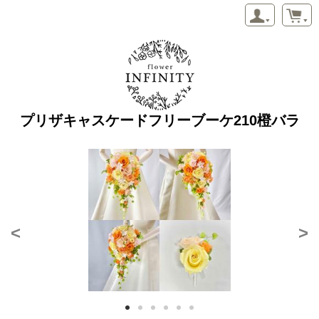
プリザキャスケードフリーブーケ210橙バラ
<
>