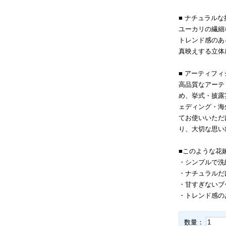
■ ナチュラル
ユーカリの繊細
トレンド感のあ
真映えする立体
■ アーティフ
高品質なアーテ
め、挙式・披露
ェディング・海
てお使いいただ
り、大切な思い
■このような花
・シンプルで洗
・ナチュラルだ
・甘すぎないブ
・トレンド感の
数量：