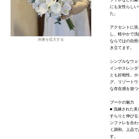
にも女性らしい
た。
アクセントに添
し、軽やかで洗
画像を拡大する
ならではの自然
き立てます。
シンプルなウェ
インやスレンダ
とも好相性。ホ
グ、リゾートウ
な存在感を放つ
ブーケの魅力
■ 洗練された
すらりと伸びる
ンファレを合わ
く調和。上品で
す。