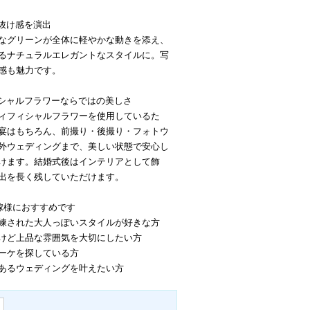
な抜け感を演出
なグリーンが全体に軽やかな動きを添え、
るナチュラルエレガントなスタイルに。写
感も魅力です。
ィシャルフラワーならではの美しさ
ィフィシャルフラワーを使用しているた
宴はもちろん、前撮り・後撮り・フォトウ
外ウェディングまで、美しい状態で安心し
けます。結婚式後はインテリアとして飾
出を長く残していただけます。
嫁様におすすめです
練された大人っぽいスタイルが好きな方
けど上品な雰囲気を大切にしたい方
ーケを探している方
あるウェディングを叶えたい方