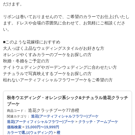
だけます。
リボンは巻いておりませんので、ご希望のカラーでお仕上げいたし
ます。ドレスや会場の雰囲気に合わせて、お気軽にご相談くださ
い。
■このような花嫁様におすすめ
大人っぽく上品なウェディングスタイルがお好きな方
オレンジやくすみカラーのブーケをお探しの方
秋婚・冬婚をご予定の方
ナイトウェディングやガーデンウェディングに合わせたい方
ナチュラルで写真映えするブーケをお探しの方
枯れないアーティフィシャルフラワーブーケをご希望の方
秋冬ウエディング・オレンジ系シック&ナチュラル造花クラッチ
ブーケ
造花クラッチブーケ77赤橙
商品コード：
造花(アーティフィシャルフラワー)ブーケ
関連カテゴリ：
造花(アーティフィシャルフラワー)ブーケ
>
クラッチ・アームブーケ
価格検索
>
15,000円〜19,999円
カラーで選ぶ(ウェディング)
>
橙