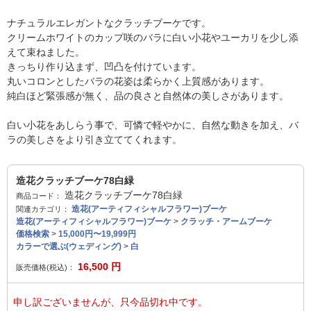
ナチュラルエレガントなクラッチブーケです。
クリームホワイトのカップ咲のバラに白い小花やユーカリを少し添
えて束ねました。
きっちり作り込まず、凹凸を付けています。
丸いコロンとしたバラの花姿は柔らかく上質感があります。
純白ほど緊張感が無く、品の良さと自然体の美しさがあります。
白い小花をあしらう事で、可憐で軽やかに、自然な動きを加え、バ
ラの美しさをより引き立ててくれます。
造花クラッチブーケ78白緑
造花クラッチブーケ78白緑
商品コード：
造花(アーティフィシャルフラワー)ブーケ
関連カテゴリ：
造花(アーティフィシャルフラワー)ブーケ
>
クラッチ・アームブーケ
価格検索
>
15,000円〜19,999円
カラーで選ぶ(ウェディング)
>
白
16,500
円
販売価格(税込)：
申し訳ございませんが、只今品切れ中です。