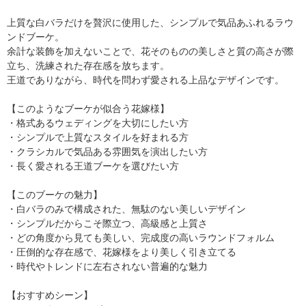
上質な白バラだけを贅沢に使用した、シンプルで気品あふれるラウ
ンドブーケ。
余計な装飾を加えないことで、花そのものの美しさと質の高さが際
立ち、洗練された存在感を放ちます。
王道でありながら、時代を問わず愛される上品なデザインです。
【このようなブーケが似合う花嫁様】
・格式あるウェディングを大切にしたい方
・シンプルで上質なスタイルを好まれる方
・クラシカルで気品ある雰囲気を演出したい方
・長く愛される王道ブーケを選びたい方
【このブーケの魅力】
・白バラのみで構成された、無駄のない美しいデザイン
・シンプルだからこそ際立つ、高級感と上質さ
・どの角度から見ても美しい、完成度の高いラウンドフォルム
・圧倒的な存在感で、花嫁様をより美しく引き立てる
・時代やトレンドに左右されない普遍的な魅力
【おすすめシーン】