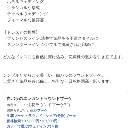
・ホテルウェディング
・クラシカルな挙式
・チャペルウェディング
・フォーマルな披露宴
【ドレスとの相性】
・プリンセスライン:清楚で気品ある王道スタイルに
・スレンダーライン:シンプルで洗練された印象に
どんなドレスにも自然に溶け込み、花嫁様の魅力を引き立てます。
シンプルだからこそ美しい、白バラのラウンドブーケ。
上質さと気品を兼ね備え、特別な一日を格調高く彩ります。
白バラのエレガントラウンドブーケ
生花ラウンドブーケ7白
商品コード：
生花ブーケ
関連カテゴリ：
生花ブーケ
>
ラウンド・シェア(分割)ブーケ
価格検索
>
15,000円〜19,999円
カラーで選ぶ(ウェディング)
>
白