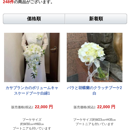
248
件
の商品がございます。
価格順
新着順
カサブランカのボリュームキャ
バラと胡蝶蘭のクラッチブーケ2
スケードブーケ白緑1
白
22,000
円
22,000
円
販売価格(税込):
販売価格(税込):
ブーケサイズ
ブーケサイズ約W23㎝×H35㎝
約W30㎝×H60㎝
ブートニアも付いています
ブートニアも付いています