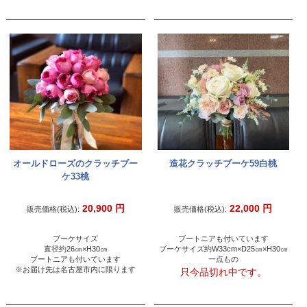
オールドローズのクラッチブー
造花クラッチブーケ59白桃
ケ33桃
20,900
円
22,000
円
販売価格(税込):
販売価格(税込):
ブーケサイズ
ブートニアも付いています
直径約26㎝×H30㎝
ブーケサイズ約W33cm×D25㎝×H30㎝
ブートニアも付いています
一点もの
※お届け先は名古屋市内に限ります
只今品切れ中です。