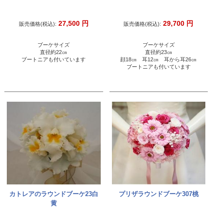
27,500
円
29,700
円
販売価格(税込):
販売価格(税込):
ブーケサイズ
ブーケサイズ
直径約22㎝
直径約23㎝
ブートニアも付いています
顔18㎝ 耳12㎝ 耳から耳26㎝
ブートニアも付いています
カトレアのラウンドブーケ23白
プリザラウンドブーケ307桃
黄