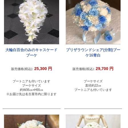
大輪白百合のみのキャスケード
プリザラウンドシェア(分割)ブー
ブーケ
ケ16青白
25,300
円
29,700
円
販売価格(税込):
販売価格(税込):
ブートニアも付いています
ブーケサイズ
ブーケサイズ
直径約22㎝
約W35㎝×H55㎝
ブートニアも付いています
※お届け先は名古屋市内に限ります