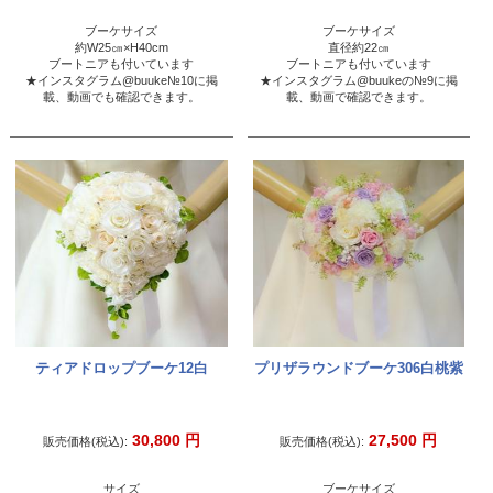
ブーケサイズ
ブーケサイズ
約W25㎝×H40cm
直径約22㎝
ブートニアも付いています
ブートニアも付いています
★インスタグラム@buuke№10に掲
★インスタグラム@buukeの№9に掲
載、動画でも確認できます。
載、動画で確認できます。
ティアドロップブーケ12白
プリザラウンドブーケ306白桃紫
30,800
円
27,500
円
販売価格(税込):
販売価格(税込):
サイズ
ブーケサイズ