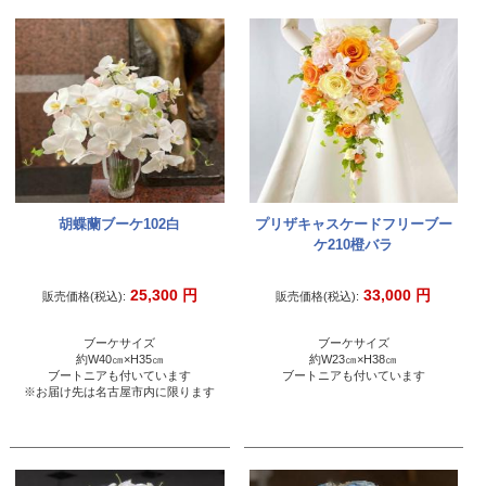
胡蝶蘭ブーケ102白
プリザキャスケードフリーブー
ケ210橙バラ
25,300
円
33,000
円
販売価格(税込):
販売価格(税込):
ブーケサイズ
ブーケサイズ
約W40㎝×H35㎝
約W23㎝×H38㎝
ブートニアも付いています
ブートニアも付いています
※お届け先は名古屋市内に限ります