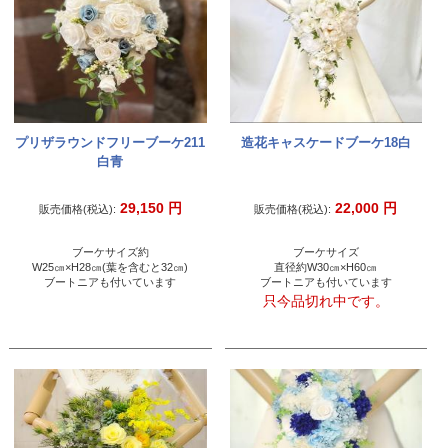
プリザラウンドフリーブーケ211
造花キャスケードブーケ18白
白青
29,150
円
22,000
円
販売価格(税込):
販売価格(税込):
ブーケサイズ約
ブーケサイズ
W25㎝×H28㎝(葉を含むと32㎝)
直径約W30㎝×H60㎝
ブートニアも付いています
ブートニアも付いています
只今品切れ中です。