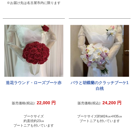
※お届け先は名古屋市内に限ります
造花ラウンド・ローズブーケ赤
バラと胡蝶蘭のクラッチブーケ1
白桃
22,000
円
24,200
円
販売価格(税込):
販売価格(税込):
ブーケサイズ
ブーケサイズ約W24㎝×H35㎝
約直径約23㎝
ブートニアも付いています
ブートニアも付いています