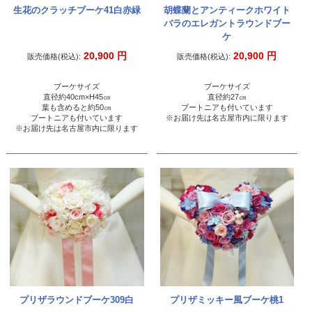
生花のクラッチブーケ41白赤緑
胡蝶蘭とアンティークホワイト
バラのエレガントラウンドブー
ケ
20,900
円
20,900
円
販売価格(税込):
販売価格(税込):
ブーケサイズ
ブーケサイズ
直径約40cm×H45㎝
直径約27㎝
葉も含めると約50㎝
ブートニアも付いています
ブートニアも付いています
※お届け先は名古屋市内に限ります
※お届け先は名古屋市内に限ります
プリザラウンドブーケ309白
プリザミッキー風ブーケ桃1