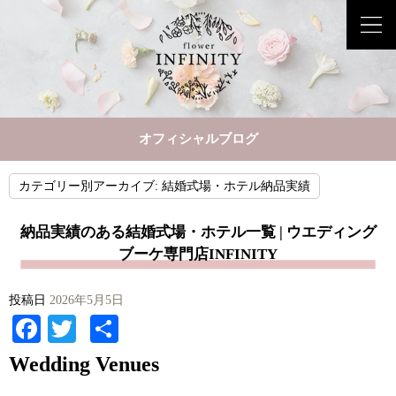
オフィシャルブログ
カテゴリー別アーカイブ:
結婚式場・ホテル納品実績
納品実績のある結婚式場・ホテル一覧 | ウエディング
ブーケ専門店INFINITY
投稿日
2026年5月5日
Facebook
Twitter
共
有
Wedding Venues