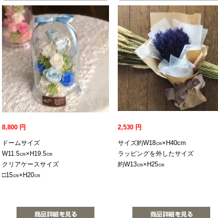
8,800
円
2,530
円
ドームサイズ
サイズ約W18㎝×H40cm
W11.5㎝×H19.5㎝
ラッピングを外したサイズ
クリアケースサイズ
約W13㎝×H25㎝
□15㎝×H20㎝