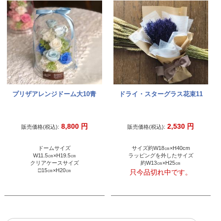
プリザアレンジドーム大10青
ドライ・スターグラス花束11
8,800
円
2,530
円
販売価格(税込):
販売価格(税込):
ドームサイズ
サイズ約W18㎝×H40cm
W11.5㎝×H19.5㎝
ラッピングを外したサイズ
クリアケースサイズ
約W13㎝×H25㎝
□15㎝×H20㎝
只今品切れ中です。