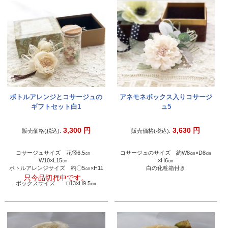
ボトルアレンジとコサージュの
アネモネボックス入りコサージ
ギフトセット白1
ュ5
3,300
円
3,630
円
販売価格(税込):
販売価格(税込):
コサージュサイズ 花径6.5㎝
コサージュのサイズ 約W8㎝×D8㎝
W10×L15㎝
×H6㎝
ボトルアレンジサイズ 約〇5㎝×H11
白の化粧箱付き
㎝
只今品切れ中です。
ボックスサイズ □13×H9.5㎝