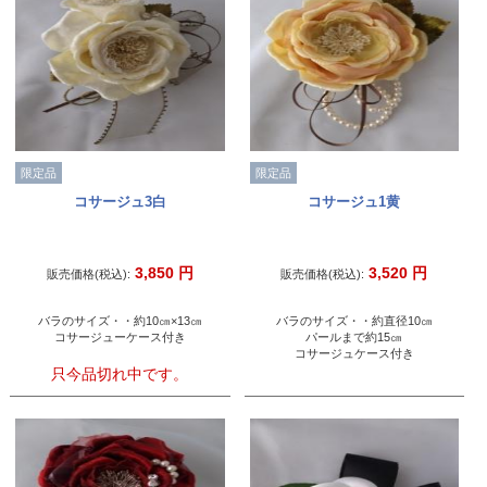
限定品
限定品
コサージュ3白
コサージュ1黄
3,850
円
3,520
円
販売価格(税込):
販売価格(税込):
バラのサイズ・・約10㎝×13㎝
バラのサイズ・・約直径10㎝
コサージューケース付き
パールまで約15㎝
コサージュケース付き
只今品切れ中です。