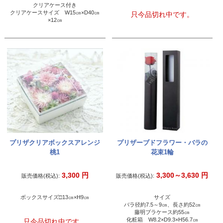
クリアケース付き
クリアケースサイズ W15㎝×D40㎝
只今品切れ中です。
×12㎝
プリザクリアボックスアレンジ
プリザーブドフラワー・バラの
桃1
花束1輪
3,300
円
3,300～3,630
円
販売価格(税込):
販売価格(税込):
ボックスサイズ□13㎝×H9㎝
サイズ
バラ径約7.5～9㎝、長さ約52㎝
藤明ブラケース約55㎝
化粧箱 W8.2×D9.3×H56.7㎝
只今品切れ中です。