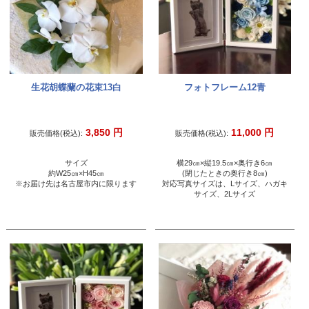
生花胡蝶蘭の花束13白
フォトフレーム12青
3,850
円
11,000
円
販売価格(税込):
販売価格(税込):
サイズ
横29㎝×縦19.5㎝×奥行き6㎝
約W25㎝×H45㎝
(閉じたときの奥行き8㎝)
※お届け先は名古屋市内に限ります
対応写真サイズは、Lサイズ、ハガキ
サイズ、2Lサイズ