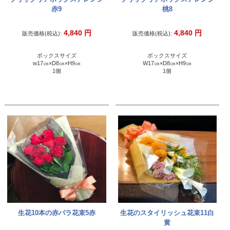
赤9
桃8
4,840
円
4,840
円
販売価格(税込):
販売価格(税込):
ボックスサイズ
ボックスサイズ
w17㎝×D8㎝×H9㎝
W17㎝×D8㎝×H9㎝
1個
1個
生花10本の赤バラ花束5赤
生花のスタイリッシュ花束11白
黄