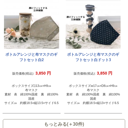
ボトルアレンジと布マスクのギ
ボトルアレンジと布マスクのギ
フトセット白2
フトセット白ドット3
3,850
円
3,850
円
販売価格(税込):
販売価格(税込):
ボックスサイズ□13㎝×H9㎝
ボックスサイズw17㎝×D8㎝×H9㎝
布マスク
布マスク
素材 表 綿100%国産 裏 綿100%
素材 表 綿100%国産 裏 綿100%
国産
国産
サイズ㎝ 約横18.5×縦13.5×サイド6.5
サイズ㎝ 約横18.5×縦13×サイド6.5
もっとみる(＋30件)