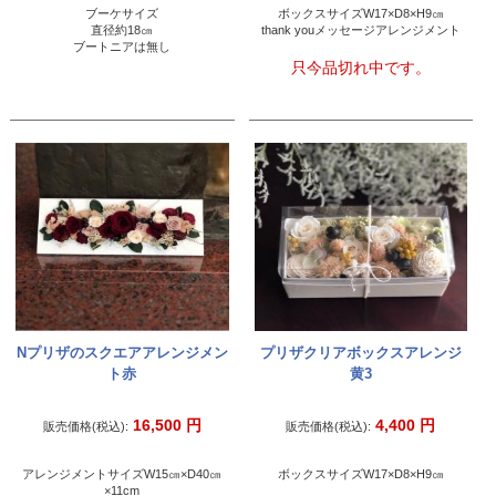
ブーケサイズ
ボックスサイズW17×D8×H9㎝
直径約18㎝
thank youメッセージアレンジメント
ブートニアは無し
只今品切れ中です。
Nプリザのスクエアアレンジメン
プリザクリアボックスアレンジ
ト赤
黄3
16,500
円
4,400
円
販売価格(税込):
販売価格(税込):
アレンジメントサイズW15㎝×D40㎝
ボックスサイズW17×D8×H9㎝
×11cm