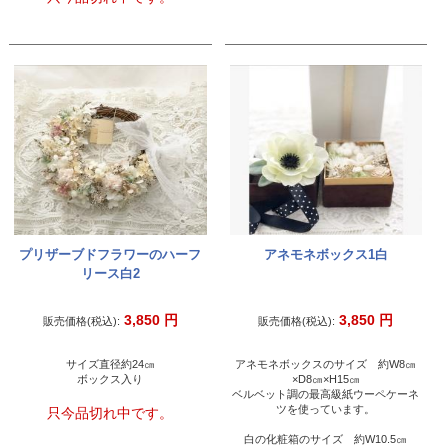
プリザーブドフラワーのハーフ
アネモネボックス1白
リース白2
3,850
円
3,850
円
販売価格(税込):
販売価格(税込):
サイズ直径約24㎝
アネモネボックスのサイズ 約W8㎝
ボックス入り
×D8㎝×H15㎝
ベルベット調の最高級紙ウーペケーネ
ツを使っています。
只今品切れ中です。
白の化粧箱のサイズ 約W10.5㎝