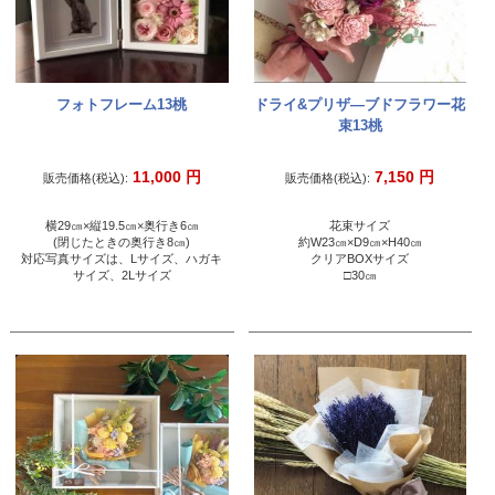
フォトフレーム13桃
ドライ&プリザ―ブドフラワー花
束13桃
11,000
円
7,150
円
販売価格(税込):
販売価格(税込):
横29㎝×縦19.5㎝×奥行き6㎝
花束サイズ
(閉じたときの奥行き8㎝)
約W23㎝×D9㎝×H40㎝
対応写真サイズは、Lサイズ、ハガキ
クリアBOXサイズ
サイズ、2Lサイズ
□30㎝