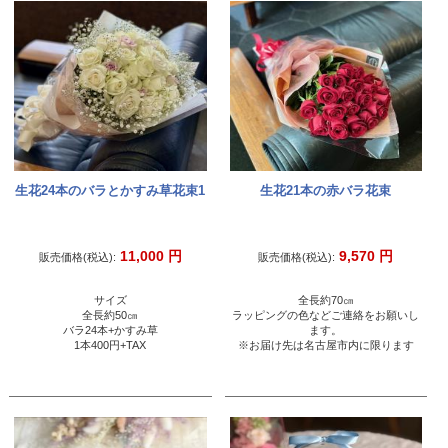
生花24本のバラとかすみ草花束1
生花21本の赤バラ花束
11,000
円
9,570
円
販売価格(税込):
販売価格(税込):
サイズ
全長約70㎝
全長約50㎝
ラッピングの色などご連絡をお願いし
バラ24本+かすみ草
ます。
1本400円+TAX
※お届け先は名古屋市内に限ります