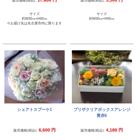
17,600
円
5,500
円
販売価格(税込):
販売価格(税込):
サイズ
サイズ
約W30㎝×H60㎝
約W30㎝×H50㎝
※お届け先は名古屋市内に限ります
シェアトスブーケ1
プリザクリアボックスアレンジ
黄赤6
6,600
円
4,180
円
販売価格(税込):
販売価格(税込):