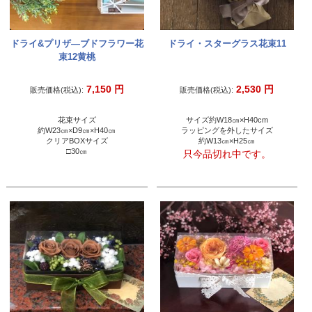
ドライ&プリザ―ブドフラワー花
ドライ・スターグラス花束11
束12黄桃
7,150
円
2,530
円
販売価格(税込):
販売価格(税込):
花束サイズ
サイズ約W18㎝×H40cm
約W23㎝×D9㎝×H40㎝
ラッピングを外したサイズ
クリアBOXサイズ
約W13㎝×H25㎝
□30㎝
只今品切れ中です。