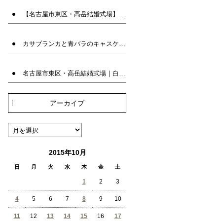
【名古屋市東区・高岳結婚式場】白い八重トルコキキョウとブルースターのラウンドブーケ｜兼用ブーケ | ブーケ名古屋 | ウエディングブーケ専門店INFINITY
カサブランカと青バラのキャスケードブーケ｜アーティフィシャルフラワーの上品な大輪の白百合ブーケ | ウエディングブーケ専門店INFINITY
名古屋市東区・高岳結婚式場｜白バラのクラッチブーケ｜人気の韓国風ブーケ | ブーケ名古屋 | ウエディングブーケ専門店INFINITY
アーカイブ
2015年10月
日
月
火
水
木
金
土
1
2
3
4
5
6
7
8
9
10
11
12
13
14
15
16
17