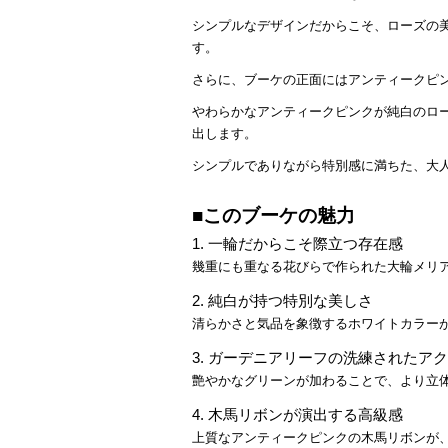
シンプルなデザインだからこそ、ローズの
す。
さらに、ブーケの正面にはアンティークピ
やわらかなアンティークピンクが純白のロ
出します。
シンプルでありながら特別感に満ちた、大
■このブーケの魅力
1. 一輪だからこそ際立つ存在感
幾重にも重なる花びらで作られた大輪メリ
2. 純白が持つ特別な美しさ
清らかさと気品を象徴するホワイトカラー
3. ガーデニアリーフの洗練されたア
艶やかなグリーンが加わることで、より立
4. 木馬リボンが演出する高級感
上質なアンティークピンクの木馬リボンが