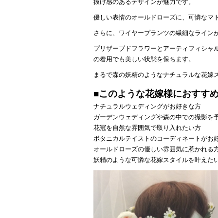
抜け感のあるデザインが魅力です。
優しい表情のオールドローズに、可憐なマ
さらに、ワイヤープランツの繊細なライン
プリザーブドフラワーとアーティフィシャ
の着用でも美しい状態を保ちます。
まるで森の妖精のようなナチュラルな花嫁
■このような花嫁様におすす
ナチュラルウェディングがお好きな方
ガーデンウェディングや森の中での撮影を
花冠を自然な雰囲気で取り入れたい方
ボタニカルテイストのコーディネートがお
オールドローズの優しい雰囲気に惹かれる
妖精のような可憐な花嫁スタイルを叶えた