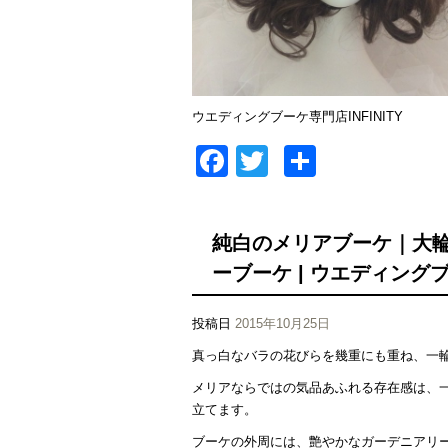
ウエディングブーケ専門店INFINITY
Facebook
Twitter
共
有
純白のメリアブーケ｜大
ーブーケ | ウエディングブー
投稿日
2015年10月25日
真っ白なバラの花びらを幾重にも重ね、一
メリアならではの気品あふれる存在感は、
立てます。
ブーケの外周には、艶やかなガーデニアリ