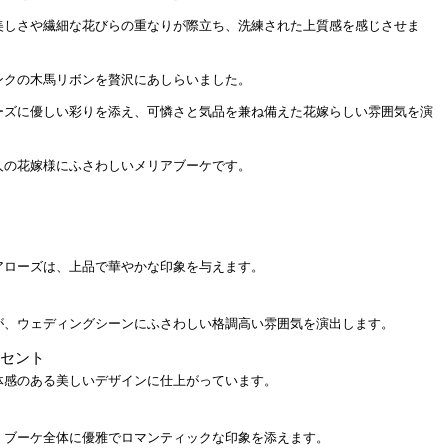
美しさや繊細な花びらの重なりが際立ち、洗練された上質感を感じさせま
ンクの木馬リボンを贅沢にあしらいました。
ーズに優しい彩りを添え、可憐さと気品を兼ね備えた花嫁らしい雰囲気を演
人の花嫁様にふさわしいメリアブーケです。
アローズは、上品で華やかな印象を与えます。
が、ウェディングシーンにふさわしい格調高い雰囲気を演出します。
クセント
体感のある美しいデザインに仕上がっています。
、ブーケ全体に優雅でロマンティックな印象を添えます。