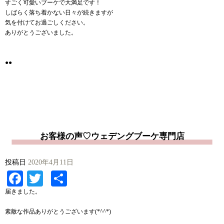
すごく可愛いブーケで大満足です！
しばらく落ち着かない日々が続きますが
気を付けてお過ごしください。
ありがとうございました。
●●
お客様の声♡ウェデングブーケ専門店
投稿日
2020年4月11日
Facebook
Twitter
共
有
届きました。
素敵な作品ありがとうございます(*^^*)