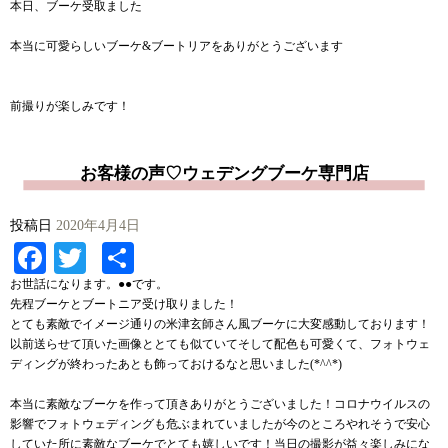
本日、ブーケ受取ました
本当に可愛らしいブーケ&ブートリアをありがとうございます
前撮りが楽しみです！
お客様の声♡ウェデングブーケ専門店
投稿日
2020年4月4日
Facebook
Twitter
共
有
お世話になります。●●です。
先程ブーケとブートニア受け取りました！
とても素敵でイメージ通りの米津玄師さん風ブーケに大変感動しております！
以前送らせて頂いた画像ととても似ていてそして配色も可愛くて、フォトウェ
ディングが終わったあとも飾っておけるなと思いました(*^^*)
本当に素敵なブーケを作って頂きありがとうございました！コロナウイルスの
影響でフォトウェディングも危ぶまれていましたが今のところやれそうで安心
していた所に素敵なブーケでとても嬉しいです！当日の撮影が益々楽しみにな