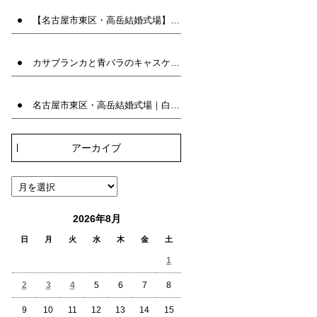
【名古屋市東区・高岳結婚式場】白い八重トルコキキョウとブルースターのラウンドブーケ｜兼用ブーケ | ブーケ名古屋 | ウエディングブーケ専門店INFINITY
カサブランカと青バラのキャスケードブーケ｜アーティフィシャルフラワーの上品な大輪の白百合ブーケ | ウエディングブーケ専門店INFINITY
名古屋市東区・高岳結婚式場｜白バラのクラッチブーケ｜人気の韓国風ブーケ | ブーケ名古屋 | ウエディングブーケ専門店INFINITY
アーカイブ
2026年8月
日
月
火
水
木
金
土
1
2
3
4
5
6
7
8
9
10
11
12
13
14
15