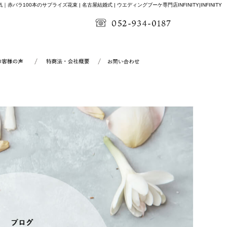
バラ100本のサプライズ花束 | 名古屋結婚式 | ウエディングブーケ専門店INFINITY|INFINITY