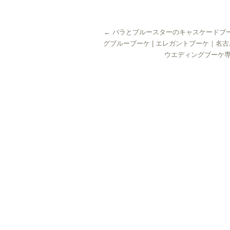
有
←
バラとブルースターのキャスケードブ
グブルーブーケ | エレガントブーケ｜名古
ウエディングブーケ専門店