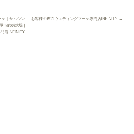
ーケ｜サムシン
お客様の声♡ウエディングブーケ専門店INFINITY
→
屋市結婚式場 |
INFINITY