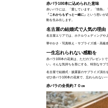
赤バラ100本に込められた意味
赤いバラには、「愛しています」「情熱」「
「これからもずっと一緒に」
という想いが
動を生み出します。
名古屋の結婚式で人気の理由
名古屋エリアでは、ホテルウェディングや
華やかさ・写真映え・サプライズ感・高級感
一生忘れられない感動を
赤バラ100本の花束は、ただのプレゼント
い」そんな気持ちを形にする、特別なサプ
名古屋で結婚式・披露宴のサプライズ演出
ぜひ赤バラ100本の花束で、忘れられない
赤バ
ラの全長約７０㎝