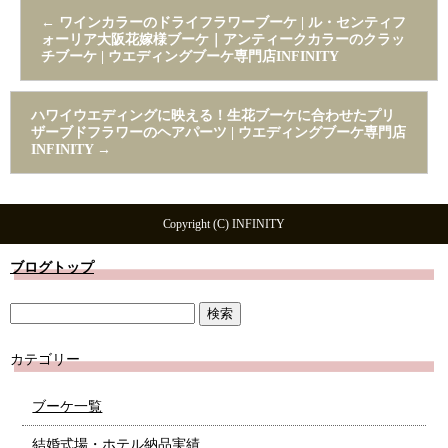
←
ワインカラーのドライフラワーブーケ | ル・センティフ
ォーリア大阪花嫁様ブーケ｜アンティークカラーのクラッ
チブーケ | ウエディングブーケ専門店INFINITY
ハワイウエディングに映える！生花ブーケに合わせたプリ
ザーブドフラワーのヘアパーツ | ウエディングブーケ専門店
INFINITY
→
Copyright (C) INFINITY
ブログトップ
カテゴリー
ブーケ一覧
結婚式場・ホテル納品実績