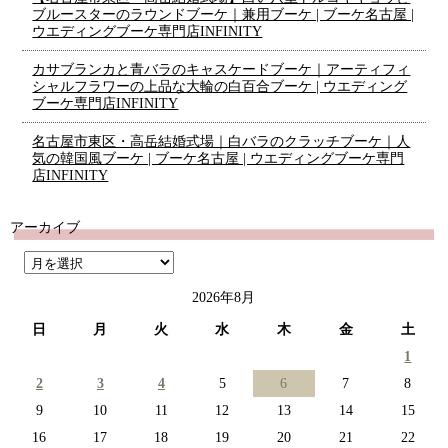
ブルースターのラウンドブーケ｜兼用ブーケ | ブーケ名古屋 |
ウエディングブーケ専門店INFINITY
カサブランカと青バラのキャスケードブーケ｜アーティフィ
シャルフラワーの上品な大輪の白百合ブーケ | ウエディング
ブーケ専門店INFINITY
名古屋市東区・高岳結婚式場｜白バラのクラッチブーケ｜人
気の韓国風ブーケ | ブーケ名古屋 | ウエディングブーケ専門
店INFINITY
アーカイブ
2026年8月
日
月
火
水
木
金
土
1
2
3
4
5
6
7
8
9
10
11
12
13
14
15
16
17
18
19
20
21
22