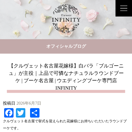
オフィシャルブログ
【クルヴェット名古屋花嫁様】白バラ「ブルゴーニ
ュ」が主役｜上品で可憐なナチュラルラウンドブー
ケ | ブーケ名古屋 | ウエディングブーケ専門店
INFINITY
投稿日
2026年6月7日
Facebook
Twitter
共
有
クルヴェット名古屋で挙式を迎えられた花嫁様にお持ちいただいたラウンドブ
ーケです。