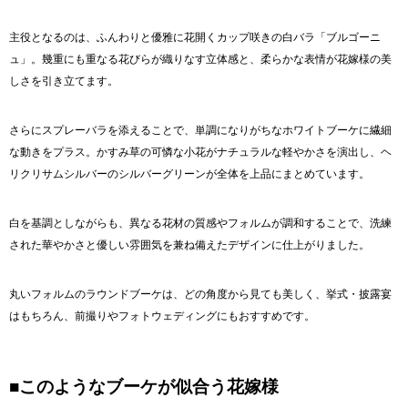
主役となるのは、ふんわりと優雅に花開くカップ咲きの白バラ「ブルゴーニ
ュ」。幾重にも重なる花びらが織りなす立体感と、柔らかな表情が花嫁様の美
しさを引き立てます。
さらにスプレーバラを添えることで、単調になりがちなホワイトブーケに繊細
な動きをプラス。かすみ草の可憐な小花がナチュラルな軽やかさを演出し、ヘ
リクリサムシルバーのシルバーグリーンが全体を上品にまとめています。
白を基調としながらも、異なる花材の質感やフォルムが調和することで、洗練
された華やかさと優しい雰囲気を兼ね備えたデザインに仕上がりました。
丸いフォルムのラウンドブーケは、どの角度から見ても美しく、挙式・披露宴
はもちろん、前撮りやフォトウェディングにもおすすめです。
■このようなブーケが似合う花嫁様