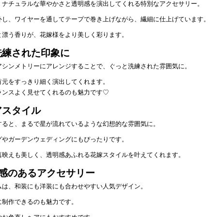
、ナチュラルな華やかさと透明感を演出してくれる特別なアクセサリー。
外し、ワイヤーを通してテープで巻き上げながら、繊細に仕上げています。
と漂う香りが、花嫁様をより美しく彩ります。
洗練された印象に
アシンメトリーにアレンジすることで、ぐっと洗練された雰囲気に。
首元をすっきり細く演出してくれます。
ランスよく見せてくれるのも魅力です♡
アスタイル
すると、まるで星が流れているような幻想的な雰囲気に。
グやガーデンウェディングにもぴったりです。
真映えも美しく、透明感あふれる花嫁スタイルを叶えてくれます。
感のあるアクセサリー
ムは、和装にも洋装にも合わせやすい人気デザイン。
に制作できるのも魅力です。