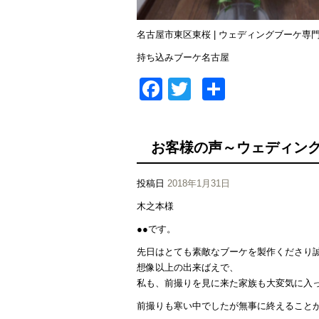
名古屋市東区東桜 | ウェディングブーケ専門店I
持ち込みブーケ名古屋
Facebook
Twitter
共
有
お客様の声～ウェディン
投稿日
2018年1月31日
木之本様
●●です。
先日はとても素敵なブーケを製作くださり
想像以上の出来ばえで、
私も、前撮りを見に来た家族も大変気に入
前撮りも寒い中でしたが無事に終えること