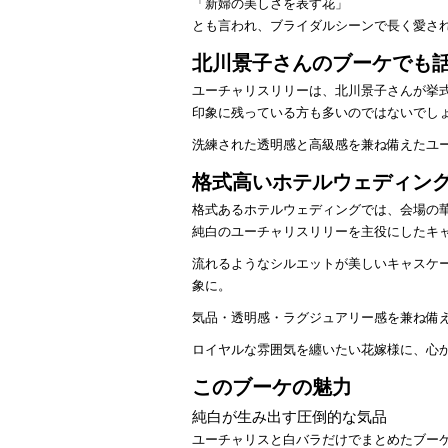
「新婦の美しさを表す花」
とも言われ、ブライダルシーンで長く愛さ
北川景子さんのブーケでも
ユーチャリスリリーは、
北川景子
さんが挙
印象に残っている方も多いのではないでし
洗練された透明感と高級感を兼ね備えたユ
格式高いホテルウェディン
格式あるホテルウェディングでは、会場の
純白のユーチャリスリリーを主役にしたキ
流れるようなシルエットが美しいキャスケ
象に。
気品・透明感・ラグジュアリー感を兼ね備
ロイヤルな雰囲気を纏いたい花嫁様に、心
このブーケの魅力
純白が生み出す圧倒的な気品
ユーチャリスと白バラだけでまとめたブー