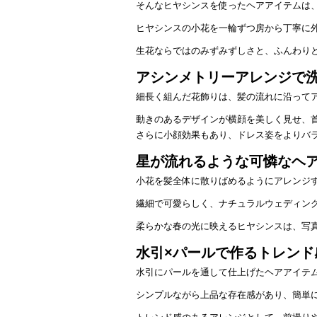
そんなヒヤシンスを使ったヘアアイテムは
ヒヤシンスの小花を一輪ずつ房から丁寧に
生花ならではのみずみずしさと、ふんわり
アシンメトリーアレンジで
細長く組んだ花飾りは、髪の流れに沿って
動きのあるデザインが横顔を美しく見せ、
さらに小顔効果もあり、ドレス姿をよりバ
星が流れるような可憐なヘ
小花を髪全体に散りばめるようにアレンジ
繊細で可愛らしく、ナチュラルウェディン
柔らかな春の光に映えるヒヤシンスは、写
水引×パールで作るトレンド
水引にパールを通して仕上げたヘアアイテ
シンプルながら上品な存在感があり、簡単