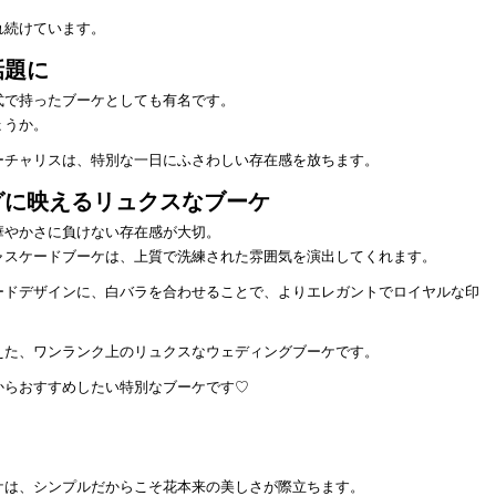
れ続けています。
話題に
式で持ったブーケとしても有名です。
ょうか。
ーチャリスは、特別な一日にふさわしい存在感を放ちます。
グに映えるリュクスなブーケ
華やかさに負けない存在感が大切。
ャスケードブーケは、上質で洗練された雰囲気を演出してくれます。
ードデザインに、白バラを合わせることで、よりエレガントでロイヤルな印
えた、ワンランク上のリュクスなウェディングブーケです。
からおすすめしたい特別なブーケです♡
ケは、シンプルだからこそ花本来の美しさが際立ちます。