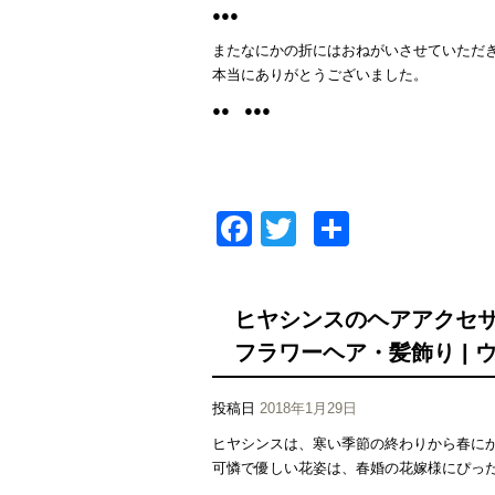
●●●
またなにかの折にはおねがいさせていただ
本当にありがとうございました。
●● ●●●
Facebook
Twitter
共
有
ヒヤシンスのヘアアクセサ
フラワーヘア・髪飾り | ウ
投稿日
2018年1月29日
ヒヤシンスは、寒い季節の終わりから春に
可憐で優しい花姿は、春婚の花嫁様にぴっ