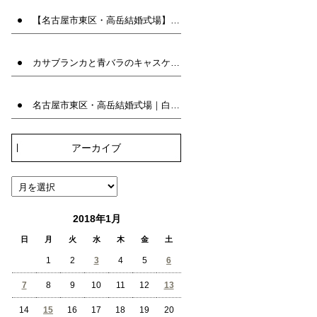
【名古屋市東区・高岳結婚式場】白い八重トルコキキョウとブルースターのラウンドブーケ｜兼用ブーケ | ブーケ名古屋 | ウエディングブーケ専門店INFINITY
カサブランカと青バラのキャスケードブーケ｜アーティフィシャルフラワーの上品な大輪の白百合ブーケ | ウエディングブーケ専門店INFINITY
名古屋市東区・高岳結婚式場｜白バラのクラッチブーケ｜人気の韓国風ブーケ | ブーケ名古屋 | ウエディングブーケ専門店INFINITY
アーカイブ
2018年1月
日
月
火
水
木
金
土
1
2
3
4
5
6
7
8
9
10
11
12
13
14
15
16
17
18
19
20