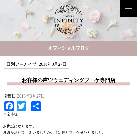
オフィシャルブログ
日別アーカイブ:
2018年3月27日
お客様の声♡ウェディングブーケ専門店
投稿日
2018年3月27日
Facebook
Twitter
共
有
木之本様
お世話になります。
連絡が遅れてしまいましたが、予定通りブーケ受取りました。