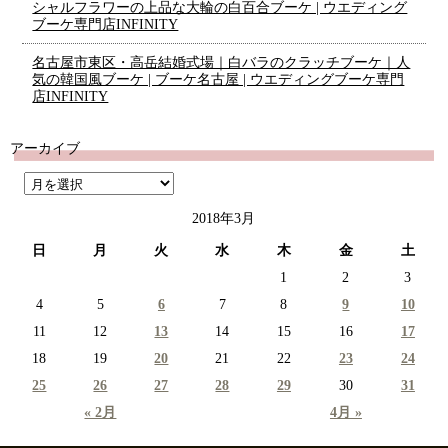
シャルフラワーの上品な大輪の白百合ブーケ | ウエディング
ブーケ専門店INFINITY
名古屋市東区・高岳結婚式場｜白バラのクラッチブーケ｜人
気の韓国風ブーケ | ブーケ名古屋 | ウエディングブーケ専門
店INFINITY
アーカイブ
2018年3月
日
月
火
水
木
金
土
1
2
3
4
5
6
7
8
9
10
11
12
13
14
15
16
17
18
19
20
21
22
23
24
25
26
27
28
29
30
31
« 2月
4月 »