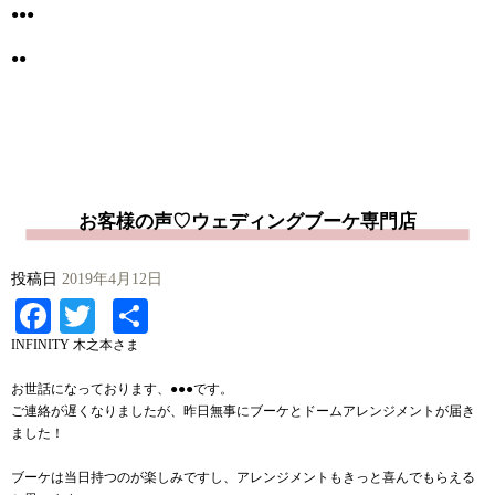
●●●
●●
お客様の声♡ウェディングブーケ専門店
投稿日
2019年4月12日
Facebook
Twitter
共
有
INFINITY 木之本さま
お世話になっております、●●●です。
ご連絡が遅くなりましたが、昨日無事にブーケとドームアレンジメントが届き
ました！
ブーケは当日持つのが楽しみですし、アレンジメントもきっと喜んでもらえる