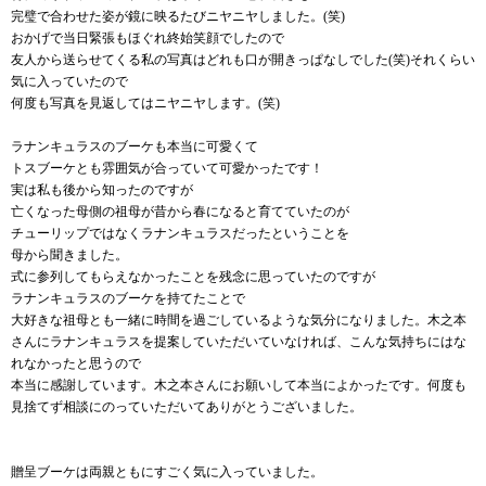
完璧で合わせた姿が鏡に映るたびニヤニヤしました。(笑)
おかげで当日緊張もほぐれ終始笑顔でしたので
友人から送らせてくる私の写真はどれも口が開きっぱなしでした(笑)それくらい
気に入っていたので
何度も写真を見返してはニヤニヤします。(笑)
ラナンキュラスのブーケも本当に可愛くて
トスブーケとも雰囲気が合っていて可愛かったです！
実は私も後から知ったのですが
亡くなった母側の祖母が昔から春になると育てていたのが
チューリップではなくラナンキュラスだったということを
母から聞きました。
式に参列してもらえなかったことを残念に思っていたのですが
ラナンキュラスのブーケを持てたことで
大好きな祖母とも一緒に時間を過ごしているような気分になりました。木之本
さんにラナンキュラスを提案していただいていなければ、こんな気持ちにはな
れなかったと思うので
本当に感謝しています。木之本さんにお願いして本当によかったです。何度も
見捨てず相談にのっていただいてありがとうございました。
贈呈ブーケは両親ともにすごく気に入っていました。