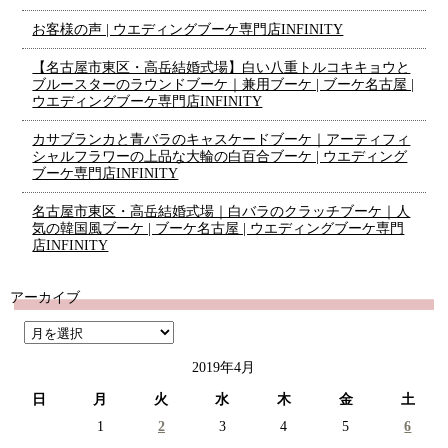
お客様の声 | ウエディングブーケ専門店INFINITY
【名古屋市東区・高岳結婚式場】白い八重トルコキキョウと
ブルースターのラウンドブーケ｜兼用ブーケ | ブーケ名古屋 |
ウエディングブーケ専門店INFINITY
カサブランカと青バラのキャスケードブーケ｜アーティフィ
シャルフラワーの上品な大輪の白百合ブーケ | ウエディング
ブーケ専門店INFINITY
名古屋市東区・高岳結婚式場｜白バラのクラッチブーケ｜人
気の韓国風ブーケ | ブーケ名古屋 | ウエディングブーケ専門
店INFINITY
アーカイブ
2019年4月
日
月
火
水
木
金
土
1
2
3
4
5
6