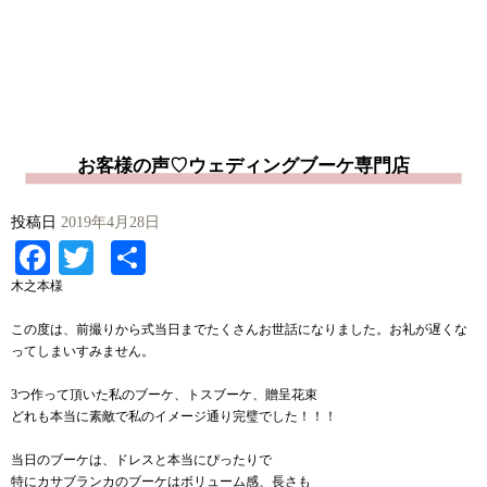
お客様の声♡ウェディングブーケ専門店
投稿日
2019年4月28日
Facebook
Twitter
共
有
木之本様
この度は、前撮りから式当日までたくさんお世話になりました。お礼が遅くな
ってしまいすみません。
3つ作って頂いた私のブーケ、トスブーケ、贈呈花束
どれも本当に素敵で私のイメージ通り完璧でした！！！
当日のブーケは、ドレスと本当にぴったりで
特にカサブランカのブーケはボリューム感、長さも