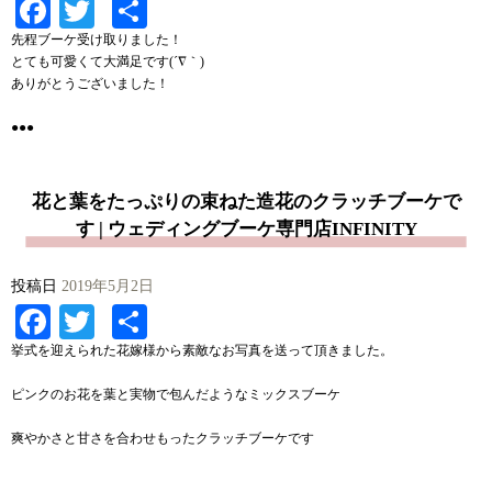
Facebook
Twitter
共
有
先程ブーケ受け取りました！
とても可愛くて大満足です(´∇｀)
ありがとうございました！
●●●
花と葉をたっぷりの束ねた造花のクラッチブーケで
す | ウェディングブーケ専門店INFINITY
投稿日
2019年5月2日
Facebook
Twitter
共
有
挙式を迎えられた花嫁様から素敵なお写真を送って頂きました。
ピンクのお花を葉と実物で包んだようなミックスブーケ
爽やかさと甘さを合わせもったクラッチブーケです