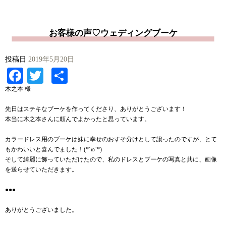
お客様の声♡ウェディングブーケ
投稿日
2019年5月20日
Facebook
Twitter
共
有
木之本 様
先日はステキなブーケを作ってくださり、ありがとうございます！
本当に木之本さんに頼んでよかったと思っています。
カラードレス用のブーケは妹に幸せのおすそ分けとして譲ったのですが、とて
もかわいいと喜んでました！(*´ω`*)
そして綺麗に飾っていただけたので、私のドレスとブーケの写真と共に、画像
を送らせていただきます。
●●●
ありがとうございました。