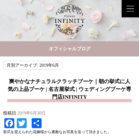
オフィシャルブログ
月別アーカイブ:
2019年6月
爽やかなナチュラルクラッチブーケ｜朝の挙式に人
気の上品ブーケ | 名古屋挙式 | ウェディングブーケ専
門店INFINITY
投稿日
2019年6月30日
Facebook
Twitter
共
有
挙式を迎えられた花嫁様から素敵なお写真を送って頂きました。