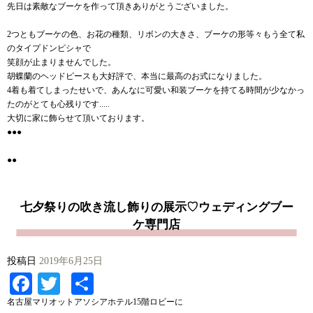
先日は素敵なブーケを作って頂きありがとうございました。
2つともブーケの色、お花の種類、リボンの大きさ、ブーケの形等々もう全て私
のタイプドンピシャで
笑顔が止まりませんでした。
胡蝶蘭のヘッドピースも大好評で、本当に最高のお式になりました。
4着も着てしまったせいで、あんなに可愛い和装ブーケを持てる時間が少なかっ
たのがとても心残りです.....
大切に家に飾らせて頂いております。
●●●
●●
七夕祭りの吹き流し飾りの展示♡ウェディングブー
ケ専門店
投稿日
2019年6月25日
Facebook
Twitter
共
有
名古屋マリオットアソシアホテル15階ロビーに