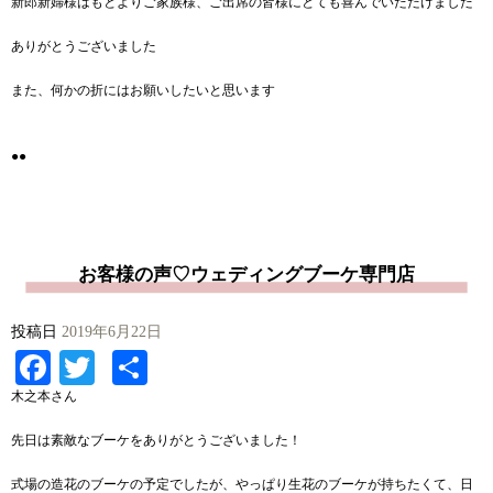
新郎新婦様はもとよりご家族様、ご出席の皆様にとても喜んでいただけました
ありがとうございました
また、何かの折にはお願いしたいと思います
●●
お客様の声♡ウェディングブーケ専門店
投稿日
2019年6月22日
Facebook
Twitter
共
有
木之本さん
先日は素敵なブーケをありがとうございました！
式場の造花のブーケの予定でしたが、やっぱり生花のブーケが持ちたくて、日