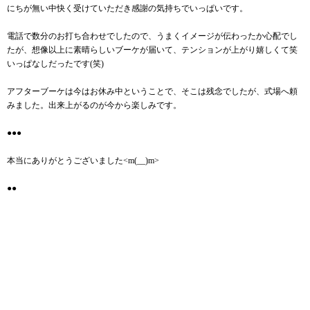
にちが無い中快く受けていただき感謝の気持ちでいっぱいです。
電話で数分のお打ち合わせでしたので、うまくイメージが伝わったか心配でし
たが、想像以上に素晴らしいブーケが届いて、テンションが上がり嬉しくて笑
いっぱなしだったです(笑)
アフターブーケは今はお休み中ということで、そこは残念でしたが、式場へ頼
みました。出来上がるのが今から楽しみです。
●●●
本当にありがとうございました<m(__)m>
●●