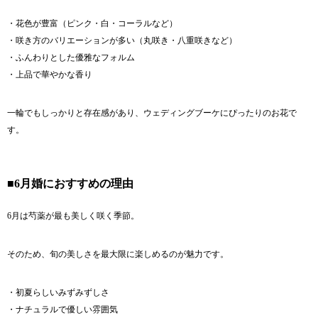
・花色が豊富（ピンク・白・コーラルなど）
・咲き方のバリエーションが多い（丸咲き・八重咲きなど）
・ふんわりとした優雅なフォルム
・上品で華やかな香り
一輪でもしっかりと存在感があり、ウェディングブーケにぴったりのお花で
す。
■6月婚におすすめの理由
6月は芍薬が最も美しく咲く季節。
そのため、旬の美しさを最大限に楽しめるのが魅力です。
・初夏らしいみずみずしさ
・ナチュラルで優しい雰囲気