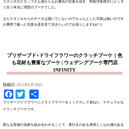
スタジオのスタッフさん達からもお褒めの言葉を頂き、和装洋装両方にピッタ
リ合う本当に理想のブーケでした。
まだスタジオからのデータは届いていないのでちゃんとした写真は無いのです
が携帯で撮った写真を是非見て頂きたいのでお送りしますね(^^)
プリザーブド×ドライフラワーのクラッチブーケ｜色
も花材も豊富なブーケ | ウェデングブーケ専門店
INFINITY
投稿日
2021年6月30日
Facebook
Twitter
共
有
プリザーブドフラワーにドライフラワーをミックスして束ねた、ナチュラルな
クラッチブーケです。
異なる質感の花材を組み合わせることで、奥行きのある表情とこなれ感のある