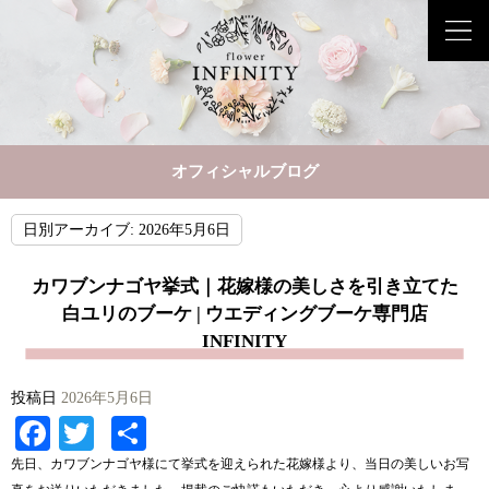
オフィシャルブログ
日別アーカイブ:
2026年5月6日
カワブンナゴヤ挙式｜花嫁様の美しさを引き立てた
白ユリのブーケ | ウエディングブーケ専門店
INFINITY
投稿日
2026年5月6日
Facebook
Twitter
共
有
先日、カワブンナゴヤ様にて挙式を迎えられた花嫁様より、当日の美しいお写