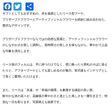
Facebook
Twitter
共
有
ギフトとしてもおすすめの、赤を基調としたリース型ブーケ。
プリザーブドフラワーとアーティフィシャルフラワーを絶妙に組み合わせた、
贅沢なデザインです。
プリザーブドフラワーならではの自然な質感と、アーティフィシャルフラワー
のしなやかさが美しく調和し、長時間その美しさを保ちながら、華やかで上品
な印象を演出します。
リース状のフォルムは、手に持つだけでなく、壁に飾ったり席札のそばに添え
たりと、アフターブーケとしても楽しめるのが魅力。挙式後もインテリアとし
て長くご愛用いただけます。
また、リースは「永遠」や「幸福の循環」を象徴する縁起の良い形。
鮮やかな赤の花々が、花嫁様の華やかさと凛とした美しさを一層引き立て、特
別な一日を彩ります。写真映えも抜群です。