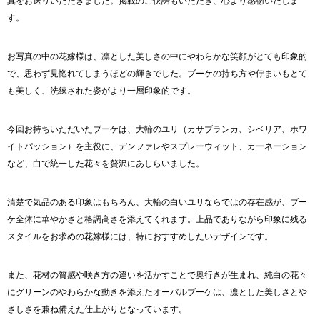
真をお送りいただきました。掲載のご快諾もいただき、心より感謝いたしま
す。
お写真の中の花嫁様は、凛とした美しさの中にやわらかな笑顔がとても印象的
で、思わず見惚れてしまうほどの輝きでした。ブーケの持ち方や佇まいもとて
も美しく、洗練された姿がより一層印象的です。
今回お持ちいただいたブーケは、大輪のユリ（カサブランカ、シベリア、ホワ
イトパッション）を主役に、デンファレやスプレーウィット、カーネーション
など、白で統一した花々を贅沢にあしらいました。
清楚で気品のある印象はもちろん、大輪の白いユリならではの存在感が、ブー
ケ全体に華やかさと格調高さを添えてくれます。上品でありながら印象に残る
スタイルをお求めの花嫁様には、特におすすめしたいデザインです。
また、花材の質感や咲き方の違いを活かすことで奥行きが生まれ、純白の花々
にグリーンのやわらかな動きを添えたオーバルブーケは、凛とした美しさとや
さしさを兼ね備えた仕上がりとなっています。