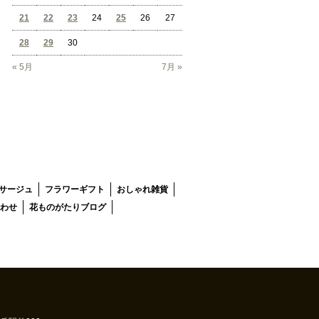
21
22
23
24
25
26
27
28
29
30
« 5月
7月 »
サージュ
フラワーギフト
おしゃれ雑貨
わせ
花ものがたりブログ