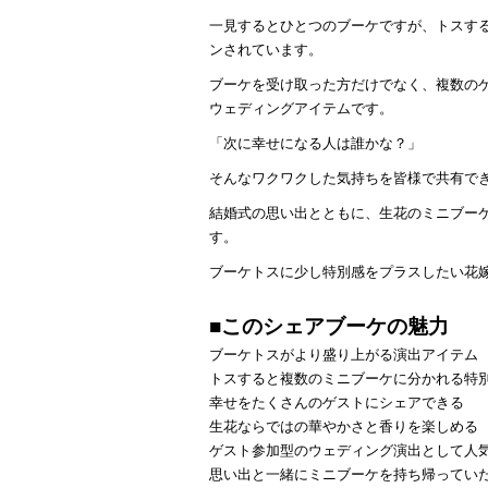
一見するとひとつのブーケですが、トスす
ンされています。
ブーケを受け取った方だけでなく、複数の
ウェディングアイテムです。
「次に幸せになる人は誰かな？」
そんなワクワクした気持ちを皆様で共有で
結婚式の思い出とともに、生花のミニブー
す。
ブーケトスに少し特別感をプラスしたい花
■このシェアブーケの魅力
ブーケトスがより盛り上がる演出アイテム
トスすると複数のミニブーケに分かれる特
幸せをたくさんのゲストにシェアできる
生花ならではの華やかさと香りを楽しめる
ゲスト参加型のウェディング演出として人
思い出と一緒にミニブーケを持ち帰ってい