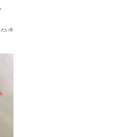
め
したい方