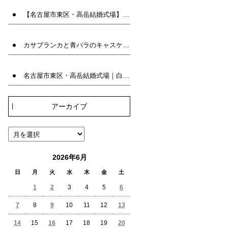
【名古屋市東区・高岳結婚式場】白い八重トルコキキョウとブルースターのラウンドブーケ｜兼用ブーケ | ブーケ名古屋 | ウエディングブーケ専門店INFINITY
カサブランカと青バラのキャスケードブーケ｜アーティフィシャルフラワーの上品な大輪の白百合ブーケ | ウエディングブーケ専門店INFINITY
名古屋市東区・高岳結婚式場｜白バラのクラッチブーケ｜人気の韓国風ブーケ | ブーケ名古屋 | ウエディングブーケ専門店INFINITY
アーカイブ
2026年6月
日
月
火
水
木
金
土
1
2
3
4
5
6
7
8
9
10
11
12
13
14
15
16
17
18
19
20