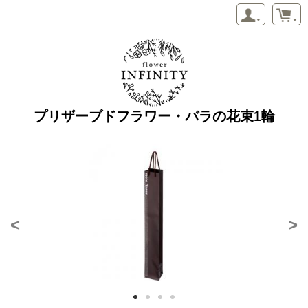
プリザーブドフラワー・バラの花束1輪
<
>