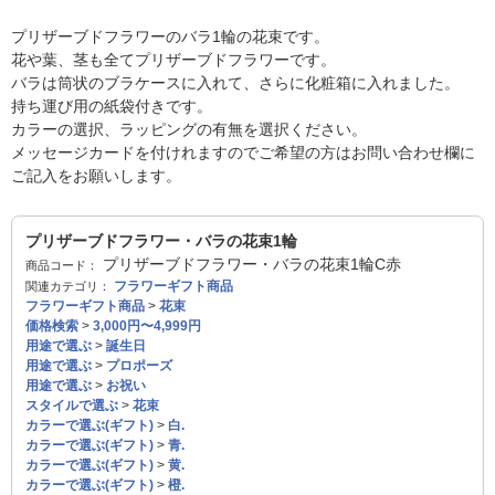
プリザーブドフラワーのバラ1輪の花束です。
花や葉、茎も全てプリザーブドフラワーです。
バラは筒状のブラケースに入れて、さらに化粧箱に入れました。
持ち運び用の紙袋付きです。
カラーの選択、ラッピングの有無を選択ください。
メッセージカードを付けれますのでご希望の方はお問い合わせ欄に
ご記入をお願いします。
プリザーブドフラワー・バラの花束1輪
プリザーブドフラワー・バラの花束1輪C赤
商品コード：
フラワーギフト商品
関連カテゴリ：
フラワーギフト商品
>
花束
価格検索
>
3,000円〜4,999円
用途で選ぶ
>
誕生日
用途で選ぶ
>
プロポーズ
用途で選ぶ
>
お祝い
スタイルで選ぶ
>
花束
カラーで選ぶ(ギフト)
>
白.
カラーで選ぶ(ギフト)
>
青.
カラーで選ぶ(ギフト)
>
黄.
カラーで選ぶ(ギフト)
>
橙.