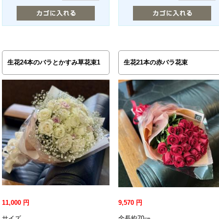
生花24本のバラとかすみ草花束1
生花21本の赤バラ花束
11,000
円
9,570
円
サイズ
全長約70㎝