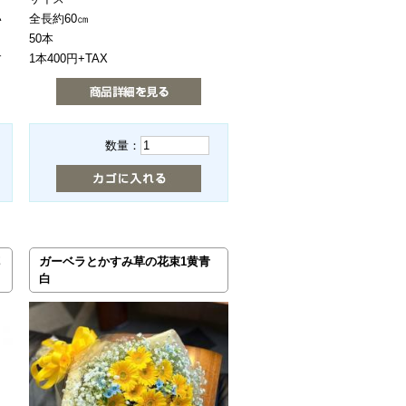
い
全長約60㎝
50本
す
1本400円+TAX
数量：
ガーベラとかすみ草の花束1黄青
白