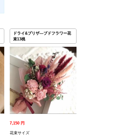
ドライ&プリザ―ブドフラワー花
束13桃
7,150
円
花束サイズ