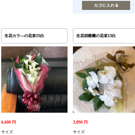
生花カラ―の花束15白
生花胡蝶蘭の花束13白
6,600
円
3,850
円
サイズ
サイズ