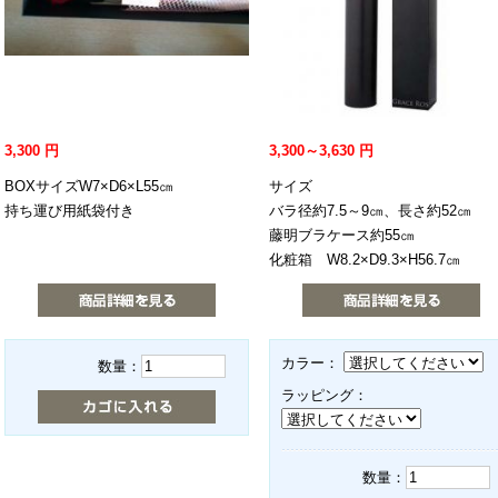
3,300
円
3,300～3,630
円
BOXサイズW7×D6×L55㎝
サイズ
持ち運び用紙袋付き
バラ径約7.5～9㎝、長さ約52㎝
藤明ブラケース約55㎝
化粧箱 W8.2×D9.3×H56.7㎝
カラー：
数量：
ラッピング：
数量：