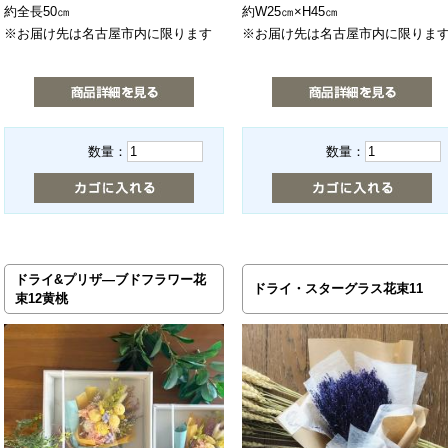
約全長50㎝
約W25㎝×H45㎝
※お届け先は名古屋市内に限ります
※お届け先は名古屋市内に限りま
数量：
数量：
ドライ&プリザ―ブドフラワー花
ドライ・スターグラス花束11
束12黄桃