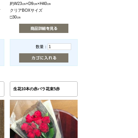
約W23㎝×D9㎝×H40㎝
す
クリアBOXサイズ
□30㎝
数量：
生花10本の赤バラ花束5赤