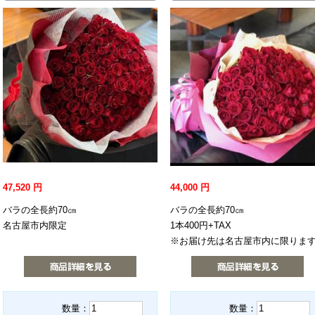
47,520
円
44,000
円
バラの全長約70㎝
バラの全長約70㎝
名古屋市内限定
1本400円+TAX
※お届け先は名古屋市内に限りま
数量：
数量：