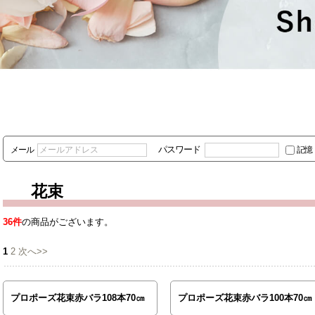
パスワード
メール
記憶
花束
36件
の商品がございます。
1
2
次へ>>
プロポーズ花束赤バラ108本70㎝
プロポーズ花束赤バラ100本70㎝