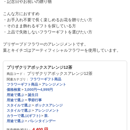
・記念日やお祝いの贈り物
こんな方におすすめ
・お手入れ不要で長く楽しめるお花を贈りたい方
・そのまま飾れるギフトを探している方
・上品で失敗しないフラワーギフトを選びたい方
プリザーブドフラワーのアレンジメントです。
葉とキイチゴはアーティフィシャルフラワーを使用しています。
プリザクリアボックスアレンジ12茶
プリザクリアボックスアレンジ12茶
商品コード：
フラワーギフト商品
関連カテゴリ：
フラワーギフト商品
>
アレンジメント
価格検索
>
3,000円〜4,999円
用途で選ぶ
>
誕生日
用途で選ぶ
>
季節行事
スタイルで選ぶ
>
ボックスアレンジ
スタイルで選ぶ
>
アレンジメント
カラーで選ぶ(ギフト)
>
茶.
用途で選ぶ
>
バレンタインデー
4,400
円
販売価格(税込)：