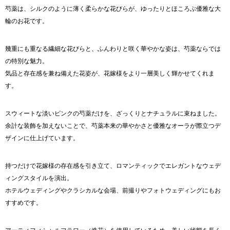
芍薬は、シルクのように薄く柔らかな花びらが、ゆったりとほころぶ優雅な大
輪のお花です。
幾重にも重なる繊細な花びらと、ふんわりと咲く華やかな姿は、芍薬ならでは
の特別な魅力。
気品と存在感を兼ね備えた花姿が、花嫁様をより一層美しく輝かせてくれま
す。
スウィートな淡いピンクの芍薬だけを、ざっくりとナチュラルに束ねました。
余計な装飾を加えないことで、芍薬本来の華やかさと優雅なオーラが際立つデ
ザインに仕上げています。
持つだけで花嫁様の存在感を引き立て、ロマンティックでエレガントなウェデ
ィングスタイルを演出。
ホテルウェディングやクラシカルな会場、前撮りやフォトウェディングにもお
すすめです。