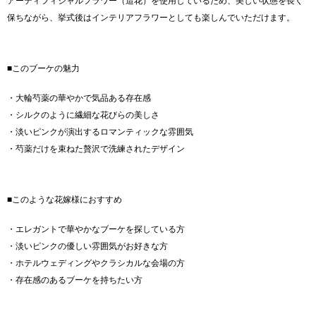
アーティフィシャルフラワー（造花）を使用しているため、美しい状態を長く
保ちながら、挙式後はインテリアフラワーとしても楽しんでいただけます。
■このブーケの魅力
・大輪芍薬の華やかで気品ある存在感
・シルクのように繊細な花びらの美しさ
・淡いピンクが演出するロマンティックな雰囲気
・芍薬だけを束ねた贅沢で洗練されたデザイン
■このような花嫁様におすすめ
・エレガントで華やかなブーケを探している方
・淡いピンクの優しい雰囲気がお好きな方
・ホテルウェディングやクラシカルな会場の方
・存在感のあるブーケを持ちたい方