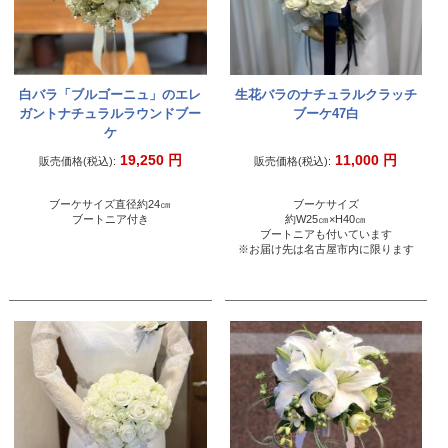
白バラ「ブルゴーニュ」のエレ
生花バラのナチュラルクラッチ
ガントナチュラルラウンドブー
ブーケ47白
ケ
19,250
円
11,000
円
販売価格(税込):
販売価格(税込):
ブーケサイズ直径約24㎝
ブーケサイズ
ブートニア付き
約W25㎝×H40㎝
ブートニアも付いています
※お届け先は名古屋市内に限ります