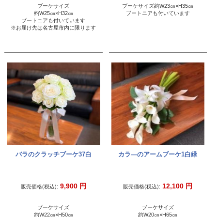
ブーケサイズ
ブーケサイズ約W23㎝×H35㎝
約W25㎝×H32㎝
ブートニアも付いています
ブートニアも付いています
※お届け先は名古屋市内に限ります
バラのクラッチブーケ37白
カラ―のアームブーケ1白緑
9,900
円
12,100
円
販売価格(税込):
販売価格(税込):
ブーケサイズ
ブーケサイズ
約W22㎝×H50㎝
約W20㎝×H65㎝