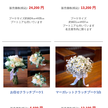
24,200
円
13,200
円
販売価格(税込):
販売価格(税込):
ブーケサイズ約W24㎝×H35㎝
ブーケサイズ
ブートニアも付いています
約W21㎝×H37㎝
ブートニアも付いています
名古屋市内に限ります
お任せクラッチブーケ1
マーガレットクラッチブーケ1白