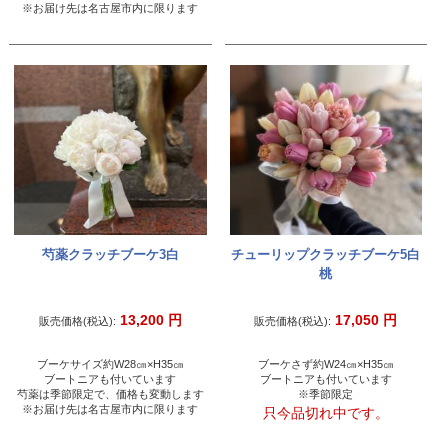
※お届け先は名古屋市内に限ります
芍薬クラッチブーケ3白
チューリップクラッチブーケ5白
桃
13,200
円
17,050
円
販売価格(税込):
販売価格(税込):
ブーケサイズ約W28㎝×H35㎝
ブーケさず約W24㎝×H35㎝
ブートニアも付いています
ブートニアも付いています
芍薬は季節限定で、価格も変動します
※季節限定
※お届け先は名古屋市内に限ります
只今品切れ中です。