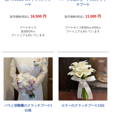
ーケ
チブーケ
16,500
円
11,000
円
販売価格(税込):
販売価格(税込):
ブーケサイズ
ブーケサイズ約W3㎝×H33㎝
直径約24㎝
ブートニアも付いています
ブートニアも付いています
バラと胡蝶蘭のクラッチブーケ1
カラーのクラッチブーケ12白
白桃