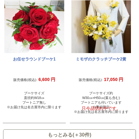
お任せラウンドブーケ1
ミモザのクラッチブーケ2黄
6,600
円
17,050
円
販売価格(税込):
販売価格(税込):
ブーケサイズ
ブーケサイズ約
直径約W18㎝
W30㎝×H50㎝(葉も含む)
ブートニア無し
ブートニアも付いています
※お届け先は名古屋市内に限ります
※季節限定
只今品切れ中です。
※お届け先は名古屋市内に限ります
もっとみる(＋30件)