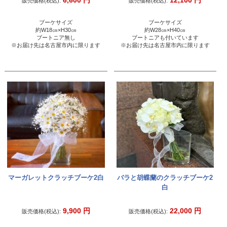
6,600
円
12,100
円
販売価格(税込):
販売価格(税込):
ブーケサイズ
ブーケサイズ
約W18㎝×H30㎝
約W28㎝×H40㎝
ブートニア無し
ブートニアも付いています
※お届け先は名古屋市内に限ります
※お届け先は名古屋市内に限ります
マーガレットクラッチブーケ2白
バラと胡蝶蘭のクラッチブーケ2
白
9,900
円
22,000
円
販売価格(税込):
販売価格(税込):