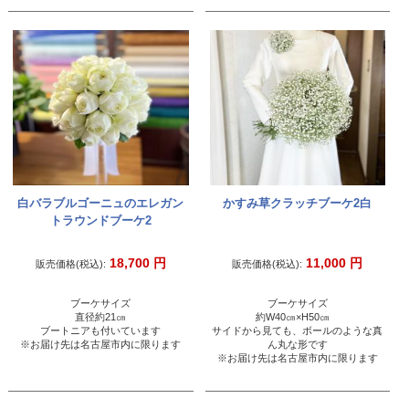
白バラブルゴーニュのエレガン
かすみ草クラッチブーケ2白
トラウンドブーケ2
18,700
円
11,000
円
販売価格(税込):
販売価格(税込):
ブーケサイズ
ブーケサイズ
直径約21㎝
約W40㎝×H50㎝
ブートニアも付いています
サイドから見ても、ボールのような真
※お届け先は名古屋市内に限ります
ん丸な形です
※お届け先は名古屋市内に限ります