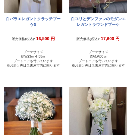
白バラエレガントクラッチブー
白ユリとデンファレのモダンエ
ケ9
レガントラウンドブーケ
16,500
円
17,600
円
販売価格(税込):
販売価格(税込):
ブーケサイズ
ブーケサイズ
約W23㎝×H35㎝
直径約30㎝
ブートニアも付いています
ブートニアも付いています
※お届け先は名古屋市内に限ります
※お届け先は名古屋市内に限ります