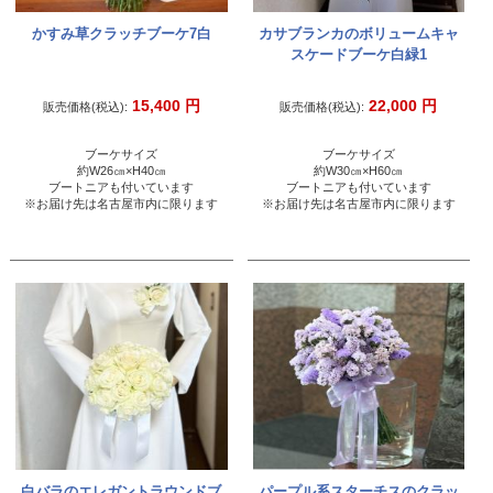
かすみ草クラッチブーケ7白
カサブランカのボリュームキャ
スケードブーケ白緑1
15,400
円
22,000
円
販売価格(税込):
販売価格(税込):
ブーケサイズ
ブーケサイズ
約W26㎝×H40㎝
約W30㎝×H60㎝
ブートニアも付いています
ブートニアも付いています
※お届け先は名古屋市内に限ります
※お届け先は名古屋市内に限ります
白バラのエレガントラウンドブ
パープル系スターチスのクラッ