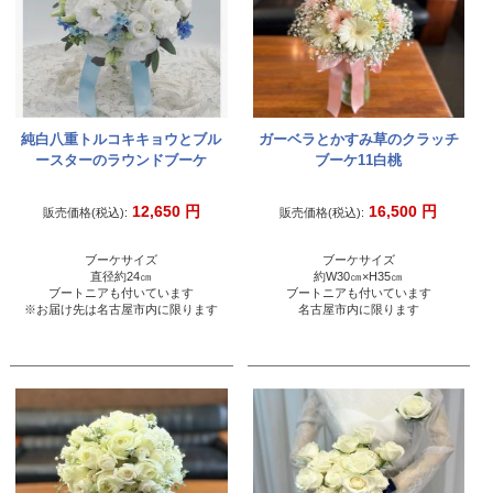
純白八重トルコキキョウとブル
ガーベラとかすみ草のクラッチ
ースターのラウンドブーケ
ブーケ11白桃
12,650
円
16,500
円
販売価格(税込):
販売価格(税込):
ブーケサイズ
ブーケサイズ
直径約24㎝
約W30㎝×H35㎝
ブートニアも付いています
ブートニアも付いています
※お届け先は名古屋市内に限ります
名古屋市内に限ります