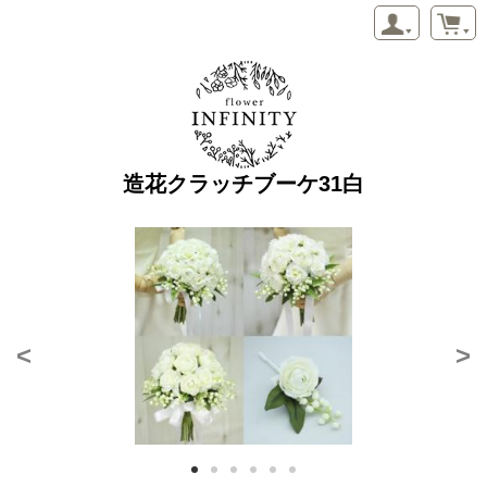
造花クラッチブーケ31白
<
>