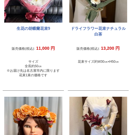
生花の胡蝶蘭花束9
ドライフラワー花束ナチュラル
白茶
11,000
円
13,200
円
販売価格(税込):
販売価格(税込):
サイズ
花束サイズ約W30㎝×H50㎝
全長約50㎝
※お届け先は名古屋市内に限ります
花束1束の価格です