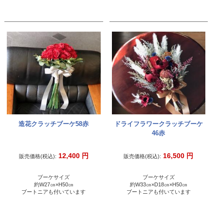
造花クラッチブーケ58赤
ドライフラワークラッチブーケ
46赤
12,400
円
16,500
円
販売価格(税込):
販売価格(税込):
ブーケサイズ
ブーケサイズ
約W27㎝×H50㎝
約W33㎝×D18㎝×H50㎝
ブートニアも付いています
ブートニアも付いています