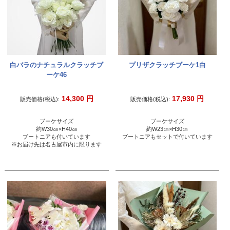
白バラのナチュラルクラッチブ
プリザクラッチブーケ1白
ーケ46
14,300
円
17,930
円
販売価格(税込):
販売価格(税込):
ブーケサイズ
ブーケサイズ
約W30㎝×H40㎝
約W23㎝×H30㎝
ブートニアも付いています
ブートニアもセットで付いています
※お届け先は名古屋市内に限ります