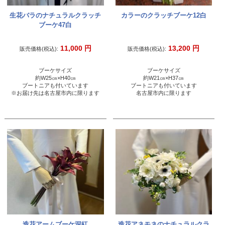
生花バラのナチュラルクラッチ
カラーのクラッチブーケ12白
ブーケ47白
11,000
円
13,200
円
販売価格(税込):
販売価格(税込):
ブーケサイズ
ブーケサイズ
約W25㎝×H40㎝
約W21㎝×H37㎝
ブートニアも付いています
ブートニアも付いています
※お届け先は名古屋市内に限ります
名古屋市内に限ります
造花アームブーケ深紅
造花アネモネのナチュラルクラ