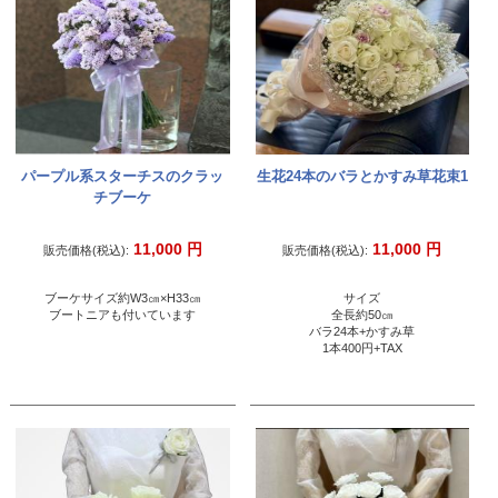
パープル系スターチスのクラッ
生花24本のバラとかすみ草花束1
チブーケ
11,000
円
11,000
円
販売価格(税込):
販売価格(税込):
ブーケサイズ約W3㎝×H33㎝
サイズ
ブートニアも付いています
全長約50㎝
バラ24本+かすみ草
1本400円+TAX