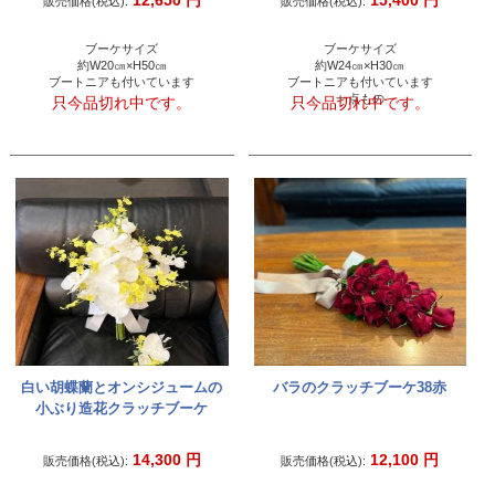
12,650
円
15,400
円
販売価格(税込):
販売価格(税込):
ブーケサイズ
ブーケサイズ
約W20㎝×H50㎝
約W24㎝×H30㎝
ブートニアも付いています
ブートニアも付いています
一点もの
只今品切れ中です。
只今品切れ中です。
白い胡蝶蘭とオンシジュームの
バラのクラッチブーケ38赤
小ぶり造花クラッチブーケ
14,300
円
12,100
円
販売価格(税込):
販売価格(税込):