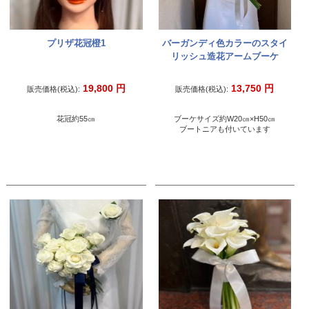
プリザ花冠橙1
バーガンディ色カラーのスタイ
リッシュ造花アームブーケ
19,800
円
13,750
円
販売価格(税込):
販売価格(税込):
花冠約55㎝
ブーケサイズ約W20㎝×H50㎝
ブートニアも付いています