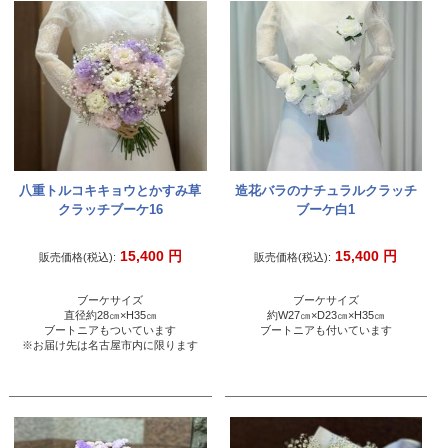
八重トルコキキョウとかすみ草
造花バラのナチュラルクラッチ
クラッチブーケ16
ブーケ白1
15,400
円
15,400
円
販売価格(税込):
販売価格(税込):
ブーケサイズ
ブーケサイズ
直径約28㎝×H35㎝
約W27㎝×D23㎝×H35㎝
ブートニアもついています
ブートニアも付いています
※お届け先は名古屋市内に限ります