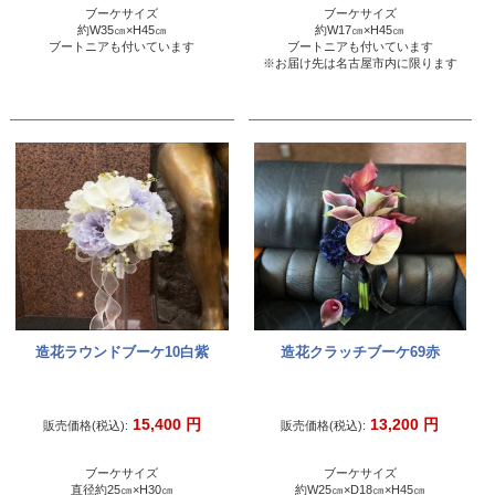
ブーケサイズ
ブーケサイズ
約W35㎝×H45㎝
約W17㎝×H45㎝
ブートニアも付いています
ブートニアも付いています
※お届け先は名古屋市内に限ります
造花ラウンドブーケ10白紫
造花クラッチブーケ69赤
15,400
円
13,200
円
販売価格(税込):
販売価格(税込):
ブーケサイズ
ブーケサイズ
直径約25㎝×H30㎝
約W25㎝×D18㎝×H45㎝