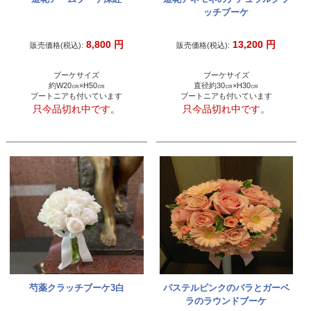
ッチブーケ
8,800
円
13,200
円
販売価格(税込):
販売価格(税込):
ブーケサイズ
ブーケサイズ
約W20㎝×H50㎝
直径約30㎝×H30㎝
ブートニアも付いています
ブートニアも付いています
只今品切れ中です。
只今品切れ中です。
芍薬クラッチブーケ3白
パステルピンクのバラとガーベ
ラのラウンドブーケ