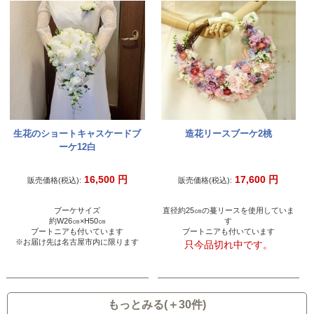
生花のショートキャスケードブ
造花リースブーケ2桃
ーケ12白
16,500
円
17,600
円
販売価格(税込):
販売価格(税込):
ブーケサイズ
直径約25㎝の蔓リースを使用していま
約W26㎝×H50㎝
す
ブートニアも付いています
ブートニアも付いています
※お届け先は名古屋市内に限ります
只今品切れ中です。
もっとみる(＋30件)