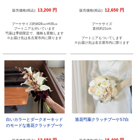
13,200
円
12,650
円
販売価格(税込):
販売価格(税込):
ブーケサイズ約W28㎝×H35㎝
ブーケサイズ
ブートニアも付いています
直径約21cm
芍薬は季節限定で、価格も変動します
※お届け先は名古屋市内に限ります
ブートニアもついてします
※お届け先は名古屋市内に限ります
白いカラーとダークオーキッド
造花芍薬クラッチブーケS7白
のモードな造花クラッチブーケ