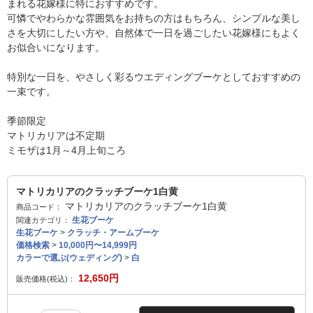
まれる花嫁様に特におすすめです。
可憐でやわらかな雰囲気をお持ちの方はもちろん、シンプルな美し
さを大切にしたい方や、自然体で一日を過ごしたい花嫁様にもよく
お似合いになります。
特別な一日を、やさしく彩るウエディングブーケとしておすすめの
一束です。
季節限定
マトリカリアは不定期
ミモザは1月～4月上旬ころ
マトリカリアのクラッチブーケ1白黄
マトリカリアのクラッチブーケ1白黄
商品コード：
生花ブーケ
関連カテゴリ：
生花ブーケ
>
クラッチ・アームブーケ
価格検索
>
10,000円〜14,999円
カラーで選ぶ(ウェディング)
>
白
12,650
円
販売価格(税込)：