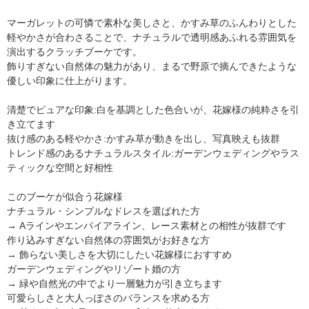
マーガレットの可憐で素朴な美しさと、かすみ草のふんわりとした
軽やかさが合わさることで、ナチュラルで透明感あふれる雰囲気を
演出するクラッチブーケです。
飾りすぎない自然体の魅力があり、まるで野原で摘んできたような
優しい印象に仕上がります。
清楚でピュアな印象:白を基調とした色合いが、花嫁様の純粋さを引
き立てます
抜け感のある軽やかさ:かすみ草が動きを出し、写真映えも抜群
トレンド感のあるナチュラルスタイル:ガーデンウェディングやラス
ティックな空間と好相性
このブーケが似合う花嫁様
ナチュラル・シンプルなドレスを選ばれた方
→ Aラインやエンパイアライン、レース素材との相性が抜群です
作り込みすぎない自然体の雰囲気がお好きな方
→ 飾らない美しさを大切にしたい花嫁様におすすめ
ガーデンウェディングやリゾート婚の方
→ 緑や自然光の中でより一層魅力が引き立ちます
可愛らしさと大人っぽさのバランスを求める方