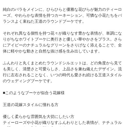
純白のバラをメインに、ひらひらと優雅な花びらが魅力のティーロ
ーズ、やわらかな表情を持つカーネーション、可憐な小花たちをバ
ランスよく束ねた王道のラウンドブーケです。
それぞれ異なる個性を持つ花々が織りなす豊かな表情が、単調にな
りがちなホワイトブーケに奥行きと優しい華やかさをプラス。さら
にアイビーのナチュラルなグリーンをさりげなく添えることで、全
体に軽やかな動きと自然な抜け感を生み出しています。
ふんわりと丸くまとめたラウンドシルエットは、どの角度から見て
も美しく、清楚さと可愛らしさ、上品さを兼ね備えたデザイン。流
行に左右されることなく、いつの時代も愛され続ける王道スタイル
のウェディングブーケです。
■このようなブーケが似合う花嫁様
王道の花嫁スタイルに憧れる方
優しく柔らかな雰囲気を大切にしたい方
ティーローズや小花が織りなすふんわりとした表情が、ナチュラル