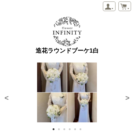
造花ラウンドブーケ1白
<
>