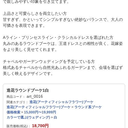
で親しみやすい印象を引き立てます。
上品さと可愛らしさを両立したい方
甘すぎず、かといってシンプルすぎない絶妙なバランスで、大人の
可憐さを表現できます。
Aライン・プリンセスライン・クラシカルドレスを選ばれた方
丸みのあるラウンドブーケは、王道ドレスとの相性が良く、花嫁姿
をより美しく見せてくれます。
チャペルやガーデンウェディングを予定している方
格式あるチャペルから自然光あふれるガーデンまで、会場を選ばず
美しく映えるデザインです。
造花ラウンドブーケ1白
art_0016
商品コード：
造花(アーティフィシャルフラワー)ブーケ
関連カテゴリ：
造花(アーティフィシャルフラワー)ブーケ
>
ラウンド系ブーケ
価格検索
>
15,000円〜19,999円
カラーで選ぶ(ウェディング)
>
白
18,700
円
販売価格(税込)：