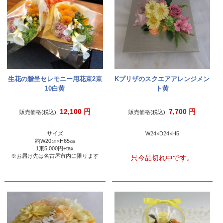
生花の贈呈セレモニー用花束2束
Kプリザのスクエアアレンジメン
10白黄
ト黄
12,100
円
7,700
円
販売価格(税込):
販売価格(税込):
サイズ
W24×D24×H5
約W20㎝×H65㎝
1束5,000円+tax
※お届け先は名古屋市内に限ります
只今品切れ中です。