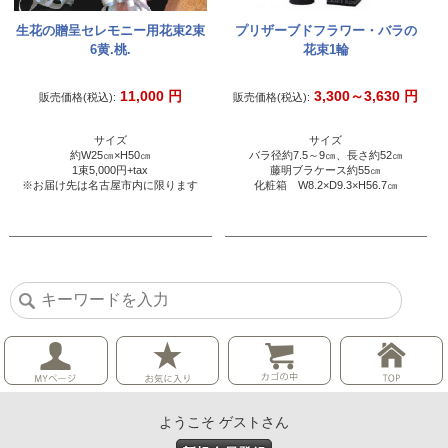
生花の贈呈セレモニー用花束2束
プリザーブドフラワー・バラの
6黄.桃.
花束1輪
11,000
円
3,300～3,630
円
販売価格(税込):
販売価格(税込):
サイズ
サイズ
約W25㎝×H50㎝
バラ径約7.5～9㎝、長さ約52㎝
1束5,000円+tax
藤明ブラケース約55㎝
※お届け先は名古屋市内に限ります
化粧箱 W8.2×D9.3×H56.7㎝
ようこそ ゲストさん