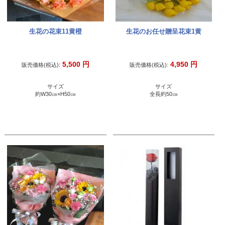
生花の花束11黄橙
生花のお任せ贈呈花束1黄
5,500
円
4,950
円
販売価格(税込):
販売価格(税込):
サイズ
サイズ
約W30㎝×H50㎝
全長約50㎝