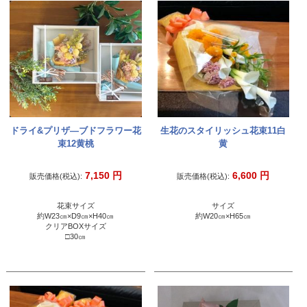
ドライ&プリザ―ブドフラワー花
生花のスタイリッシュ花束11白
束12黄桃
黄
7,150
円
6,600
円
販売価格(税込):
販売価格(税込):
花束サイズ
サイズ
約W23㎝×D9㎝×H40㎝
約W20㎝×H65㎝
クリアBOXサイズ
□30㎝