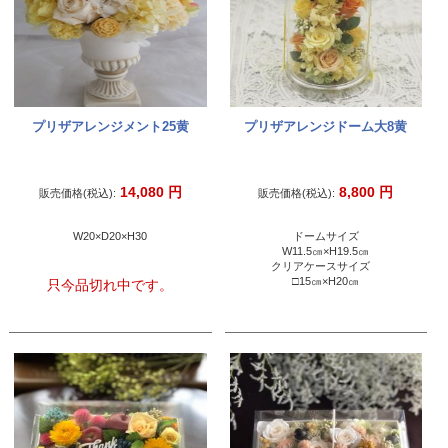
プリザアレンジメント25黄
プリザアレンジドーム大8黄
14,080
円
8,800
円
販売価格(税込):
販売価格(税込):
W20×D20×H30
ドームサイズ
W11.5㎝×H19.5㎝
クリアケースサイズ
□15㎝×H20㎝
只今品切れ中です。