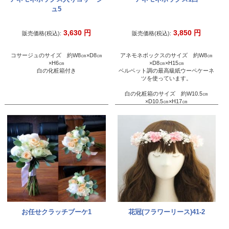
ュ5
3,630
円
3,850
円
販売価格(税込):
販売価格(税込):
コサージュのサイズ 約W8㎝×D8㎝
アネモネボックスのサイズ 約W8㎝
×H6㎝
×D8㎝×H15㎝
白の化粧箱付き
ベルベット調の最高級紙ウーペケーネ
ツを使っています。
白の化粧箱のサイズ 約W10.5㎝
×D10.5㎝×H17㎝
お任せクラッチブーケ1
花冠(フラワーリース)41-2