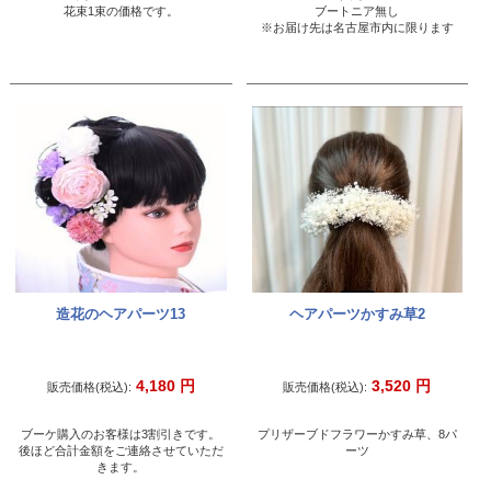
花束1束の価格です。
ブートニア無し
※お届け先は名古屋市内に限ります
造花のヘアパーツ13
ヘアパーツかすみ草2
4,180
円
3,520
円
販売価格(税込):
販売価格(税込):
ブーケ購入のお客様は3割引きです。
プリザーブドフラワーかすみ草、8パ
後ほど合計金額をご連絡させていただ
ーツ
きます。