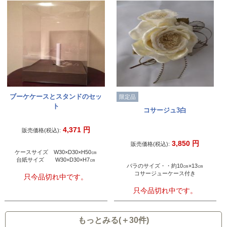
ブーケケースとスタンドのセッ
限定品
ト
コサージュ3白
4,371
円
販売価格(税込):
3,850
円
販売価格(税込):
ケースサイズ W30×D30×H50㎝
台紙サイズ W30×D30×H7㎝
バラのサイズ・・約10㎝×13㎝
コサージューケース付き
只今品切れ中です。
只今品切れ中です。
もっとみる(＋30件)