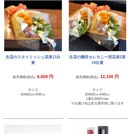
生花のスタイリッシュ花束11白
生花の贈呈セレモニー用花束2束
黄
10白黄
6,600
円
12,100
円
販売価格(税込):
販売価格(税込):
サイズ
サイズ
約W20㎝×H65㎝
約W20㎝×H65㎝
1束5,000円+tax
※お届け先は名古屋市内に限ります