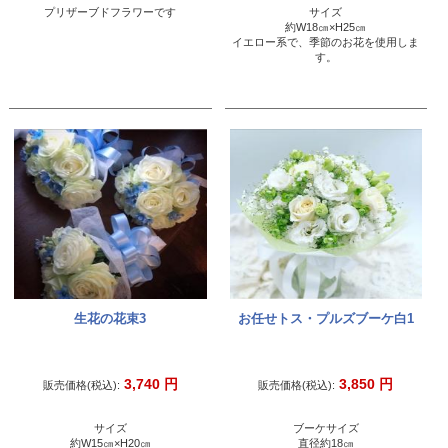
プリザーブドフラワーです
サイズ
約W18㎝×H25㎝
イエロー系で、季節のお花を使用しま
す。
生花の花束3
お任せトス・プルズブーケ白1
3,740
円
3,850
円
販売価格(税込):
販売価格(税込):
サイズ
ブーケサイズ
約W15㎝×H20㎝
直径約18㎝