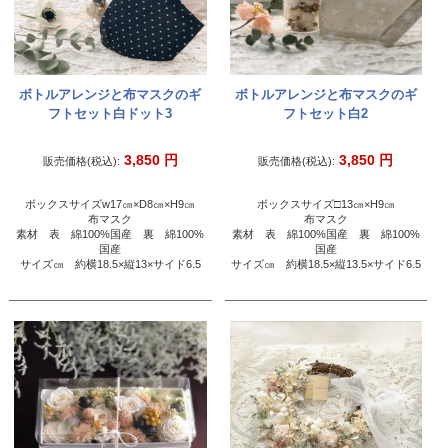
ボトルアレンジと布マスクのギ
ボトルアレンジと布マスクのギ
フトセット白ドット3
フトセット白2
3,850
円
3,850
円
販売価格(税込):
販売価格(税込):
ボックスサイズw17㎝×D8㎝×H9㎝
ボックスサイズ□13㎝×H9㎝
布マスク
布マスク
素材 表 綿100%国産 裏 綿100%
素材 表 綿100%国産 裏 綿100%
国産
国産
サイズ㎝ 約横18.5×縦13×サイド6.5
サイズ㎝ 約横18.5×縦13.5×サイド6.5