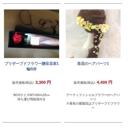
プリザーブドフラワー贈呈花束1
造花のヘアパーツ1
輪B赤
3,300
円
4,400
円
販売価格(税込):
販売価格(税込):
BOXサイズW7×D6×L55㎝
アーティフィシャルフラワーのヘアパ
持ち運び用紙袋付き
ーツ
※黄色の紫陽花はプリザーブドフラワ
ー