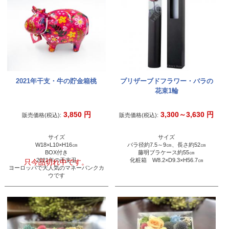
2021年干支・牛の貯金箱桃
プリザーブドフラワー・バラの
花束1輪
3,850
円
3,300～3,630
円
販売価格(税込):
販売価格(税込):
サイズ
サイズ
W18×L10×H16㎝
バラ径約7.5～9㎝、長さ約52㎝
BOX付き
藤明ブラケース約55㎝
2021年の干支丑
化粧箱 W8.2×D9.3×H56.7㎝
只今品切れ中です。
ヨーロッパで大人気のマネーバンクカ
ウです