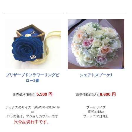
プリザーブドフラワーリングピ
シェアトスブーケ1
ロー3青
5,500
円
6,600
円
販売価格(税込):
販売価格(税込):
ボックスのサイズ 約W8.0×D8.0×H9
ブーケサイズ
㎝
直径約18㎝
バラの色は、マジョリカブルーです
ブートニアは無し
只今品切れ中です。