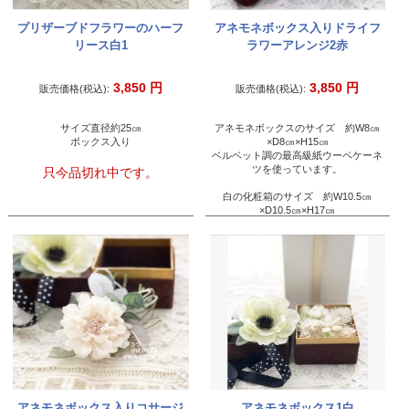
プリザーブドフラワーのハーフ
アネモネボックス入りドライフ
リース白1
ラワーアレンジ2赤
3,850
円
3,850
円
販売価格(税込):
販売価格(税込):
サイズ直径約25㎝
アネモネボックスのサイズ 約W8㎝
ボックス入り
×D8㎝×H15㎝
ベルベット調の最高級紙ウーペケーネ
ツを使っています。
只今品切れ中です。
白の化粧箱のサイズ 約W10.5㎝
×D10.5㎝×H17㎝
アネモネボックス入りコサージ
アネモネボックス1白