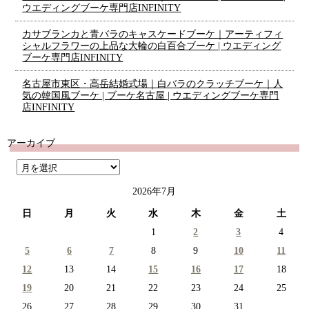
ウエディングブーケ専門店INFINITY
カサブランカと青バラのキャスケードブーケ｜アーティフィ
シャルフラワーの上品な大輪の白百合ブーケ | ウエディング
ブーケ専門店INFINITY
名古屋市東区・高岳結婚式場｜白バラのクラッチブーケ｜人
気の韓国風ブーケ | ブーケ名古屋 | ウエディングブーケ専門
店INFINITY
アーカイブ
2026年7月
日
月
火
水
木
金
土
1
2
3
4
5
6
7
8
9
10
11
12
13
14
15
16
17
18
19
20
21
22
23
24
25
26
27
28
29
30
31