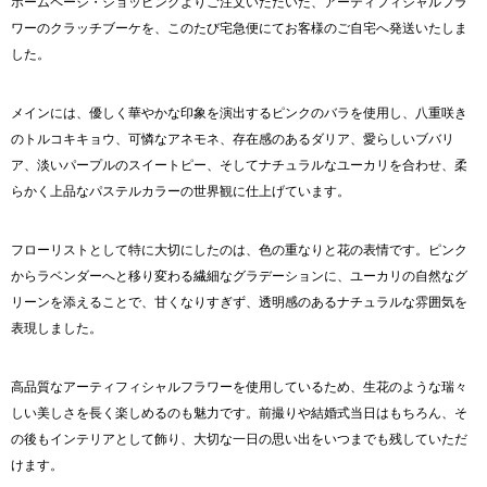
有
ホームページ・ショッピングよりご注文いただいた、アーティフィシャルフラ
ワーのクラッチブーケを、このたび宅急便にてお客様のご自宅へ発送いたしま
した。
メインには、優しく華やかな印象を演出するピンクのバラを使用し、八重咲き
のトルコキキョウ、可憐なアネモネ、存在感のあるダリア、愛らしいブバリ
ア、淡いパープルのスイートピー、そしてナチュラルなユーカリを合わせ、柔
らかく上品なパステルカラーの世界観に仕上げています。
フローリストとして特に大切にしたのは、色の重なりと花の表情です。ピンク
からラベンダーへと移り変わる繊細なグラデーションに、ユーカリの自然なグ
リーンを添えることで、甘くなりすぎず、透明感のあるナチュラルな雰囲気を
表現しました。
高品質なアーティフィシャルフラワーを使用しているため、生花のような瑞々
しい美しさを長く楽しめるのも魅力です。前撮りや結婚式当日はもちろん、そ
の後もインテリアとして飾り、大切な一日の思い出をいつまでも残していただ
けます。