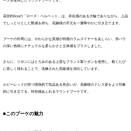
ーズを使用したラウンドブーケです。
花径約8cmの「ローズ・ベルベット」は、存在感のある大輪でありながら、上品
でしっとりとした艶感を持ち、花嫁様の手元を一層華やかに引き立てます。
ブーケの外周には、やわらかな質感が特徴のラムズイヤーをあしらい、赤バラ
の深い色味にナチュラルな柔らかさと立体感をプラスしました。
さらに、リボンにはとろみのある上質なフランス製リボンを使用し、動くたび
に美しく揺れることで、洗練された高級感を演出しています。
ルビーレッドの持つ情熱的で気品ある色合いが、花嫁様のドレス姿をより印象
的に引き立てる、特別感あふれるラウンドブーケです。
■このブーケの魅力