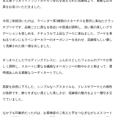
有
名古屋マリオットアソシアホテルで挙式を迎えられた花嫁様より、素敵なお写
真をお送りいただきました。
今回ご依頼頂いたのは、ラベンダー系3種類のスターチスを贅沢に束ねたクラッ
チブーケです。品種ごとに異なる色合いや質感が調和し、淡い紫の美しいグラ
デーションを楽しめる、ナチュラルで上品なブーケに束ねました。ブーケを束
ねるリボンにもラベンダーカラーのオーガンジーを合わせ、花嫁様らしい優し
く洗練された統一感を出しました。
すっきりとしたウエディングドレスに、ふんわりとしたフォルムのブーケが美
しく調和し、スカートに重なる繊細なオーガンジーの軽やかさと相まって、透
明感あふれる素敵なコーディネートでした。
黒髪を自然に下ろした、シンプルなヘアスタイルも、ドレスやブーケとの相性
が抜群です。飾りすぎない凛とした美しさが、花嫁様の魅力をより一層引き立
てていました。
なかでも印象的だったのは、お着物姿のご友人と手をつなぎながらエスコート