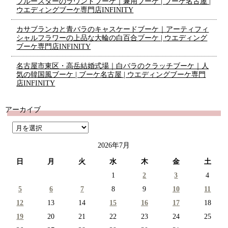
ブルースターのラウンドブーケ｜兼用ブーケ | ブーケ名古屋 |
ウエディングブーケ専門店INFINITY
カサブランカと青バラのキャスケードブーケ｜アーティフィ
シャルフラワーの上品な大輪の白百合ブーケ | ウエディング
ブーケ専門店INFINITY
名古屋市東区・高岳結婚式場｜白バラのクラッチブーケ｜人
気の韓国風ブーケ | ブーケ名古屋 | ウエディングブーケ専門
店INFINITY
アーカイブ
2026年7月
日
月
火
水
木
金
土
1
2
3
4
5
6
7
8
9
10
11
12
13
14
15
16
17
18
19
20
21
22
23
24
25