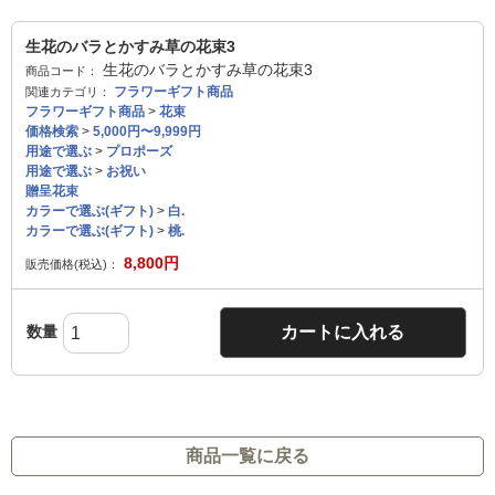
生花のバラとかすみ草の花束3
生花のバラとかすみ草の花束3
商品コード：
フラワーギフト商品
関連カテゴリ：
フラワーギフト商品
>
花束
価格検索
>
5,000円〜9,999円
用途で選ぶ
>
プロポーズ
用途で選ぶ
>
お祝い
贈呈花束
カラーで選ぶ(ギフト)
>
白.
カラーで選ぶ(ギフト)
>
桃.
8,800
円
販売価格(税込)：
数量
カートに入れる
商品一覧に戻る