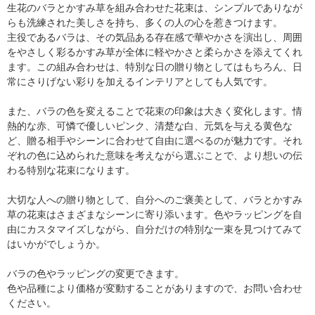
生花のバラとかすみ草を組み合わせた花束は、シンプルでありなが
らも洗練された美しさを持ち、多くの人の心を惹きつけます。
主役であるバラは、その気品ある存在感で華やかさを演出し、周囲
をやさしく彩るかすみ草が全体に軽やかさと柔らかさを添えてくれ
ます。この組み合わせは、特別な日の贈り物としてはもちろん、日
常にさりげない彩りを加えるインテリアとしても人気です。
また、バラの色を変えることで花束の印象は大きく変化します。情
熱的な赤、可憐で優しいピンク、清楚な白、元気を与える黄色な
ど、贈る相手やシーンに合わせて自由に選べるのが魅力です。それ
ぞれの色に込められた意味を考えながら選ぶことで、より想いの伝
わる特別な花束になります。
大切な人への贈り物として、自分へのご褒美として、バラとかすみ
草の花束はさまざまなシーンに寄り添います。色やラッピングを自
由にカスタマイズしながら、自分だけの特別な一束を見つけてみて
はいかがでしょうか。
バラの色やラッピングの変更できます。
色や品種により価格が変動することがありますので、お問い合わせ
ください。