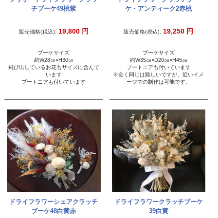
チブーケ49桃紫
ケ・アンティーク2赤桃
19,800
円
19,250
円
販売価格(税込):
販売価格(税込):
ブーケサイズ
ブーケサイズ
約W28㎝×H30㎝
約W35㎝×D20㎝×H45㎝
飛び出しているお花もサイズに含んで
ブートニアも付いています
います
※全く同じは難しいですが、近いイメ
ブートニアも付いています
ージでの制作は可能です。
ドライフラワーシェアクラッチ
ドライフラワークラッチブーケ
ブーケ48白黄赤
39白黄