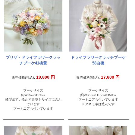
プリザ・ドライフラワークラッ
ドライフラワークラッチブーケ
チブーケ41桃黄
58白桃
19,800
円
17,600
円
販売価格(税込):
販売価格(税込):
ブーケサイズ
ブーケサイズ
約W25㎝×H30㎝
約W35㎝×D15㎝×H50㎝
飛び出ているかすみ草もサイズに含ん
ブートニアも付いています
でいます
※アネモネは造花です
ブートニアも付いています