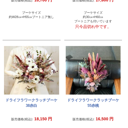
18,700
円
17,600
円
販売価格(税込):
販売価格(税込):
ブーケサイズ
ブーケサイズ
約W28㎝×H55㎝ブートニア無し
約30㎝×H60㎝
ブートニアも付いています
只今品切れ中です。
ドライフラワークラッチブーケ
ドライフラワークラッチブーケ
38赤白
55赤桃
18,150
円
16,500
円
販売価格(税込):
販売価格(税込):