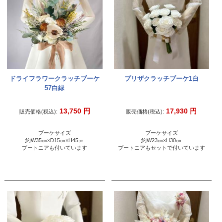
ドライフラワークラッチブーケ
プリザクラッチブーケ1白
57白緑
13,750
円
17,930
円
販売価格(税込):
販売価格(税込):
ブーケサイズ
ブーケサイズ
約W35㎝×D15㎝×H45㎝
約W23㎝×H30㎝
ブートニアも付いています
ブートニアもセットで付いています