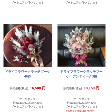
ブートニアも付いています
ブートニアも付いています
ドライフラワークラッチブーケ
ドライフラワークラッチブー
46赤
ケ・アンティーク3桃
16,500
円
18,150
円
販売価格(税込):
販売価格(税込):
ブーケサイズ
ブーケサイズ
約W33㎝×D18㎝×H50㎝
約W35㎝×D20㎝×H40㎝
ブートニアも付いています
ブートニアも付いています
只今品切れ中です。