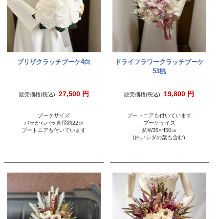
プリザクラッチブーケ4白
ドライフラワークラッチブーケ
53桃
27,500
円
19,800
円
販売価格(税込):
販売価格(税込):
ブーケサイズ
ブートニアも付いています
バラからバラ直径約22㎝
ブーケサイズ
ブートニアも付いています
約W35×H50㎝
(白いシダの葉も含む)