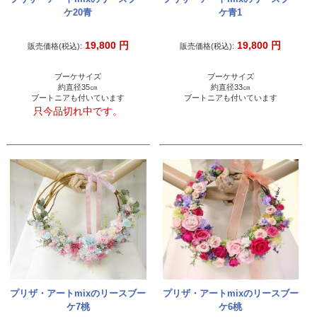
ケ20青
ケ青1
19,800
円
19,800
円
販売価格(税込):
販売価格(税込):
ブーケサイズ
ブーケサイズ
約直径35㎝
約直径33㎝
ブートニアも付いています
ブートニアも付いています
只今品切れ中です。
プリザ・アートmixのリースブー
プリザ・アートmixのリースブー
ケ7桃
ケ6桃