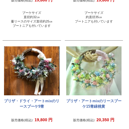
19,800
円
19,800
円
販売価格(税込):
販売価格(税込):
ブーケサイズ
ブーケサイズ
直径約32㎝
約直径35㎝
蔓リースのサイズ直径約25㎝
ブートニアも付いています
ブートニアも付いています
プリザ・ドライ・アートmixのリ
プリザ・アートmixのリースブー
ースブーケ9青
ケ15青緑桃黄
19,800
円
20,350
円
販売価格(税込):
販売価格(税込):