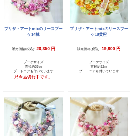
プリザ・アートmixのリースブー
プリザ・アートmixのリースブー
ケ14桃
ケ19黄橙
20,350
円
19,800
円
販売価格(税込):
販売価格(税込):
ブーケサイズ
ブーケサイズ
直径約35㎝
直径約32㎝
ブートニアも付いています
ブートニアも付いています
只今品切れ中です。