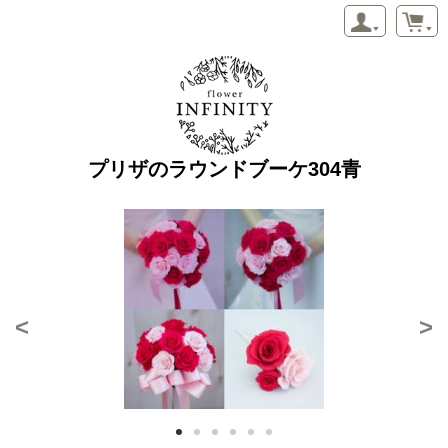
プリザのラウンドブーケ304青
<
>