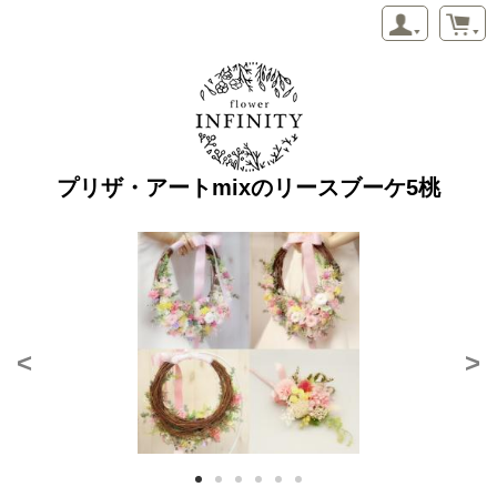
プリザ・アートmixのリースブーケ5桃
<
>