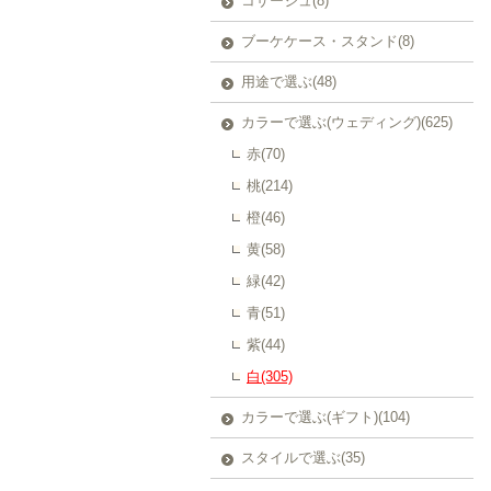
コサージュ(8)
ブーケケース・スタンド(8)
用途で選ぶ(48)
カラーで選ぶ(ウェディング)(625)
赤(70)
桃(214)
橙(46)
黄(58)
緑(42)
青(51)
紫(44)
白(305)
カラーで選ぶ(ギフト)(104)
スタイルで選ぶ(35)