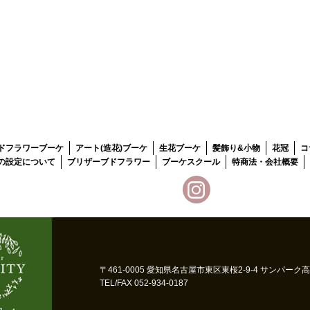
ドフラワーブーケ
アート(造花)ブーケ
生花ブーケ
髪飾り&小物
花冠
コ
の設定について
ブリザーブドフラワー
ブーケスクール
特商法・会社概要
〒461-0005 愛知県名古屋市東区東桜2-9-4 サンパーク
TEL/FAX 052-934-0187